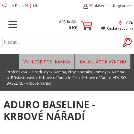
CZ
|
SK
|
EN
|
DE
Přihlášení
|
Registrace
Váš košík
CZK
0 Kč
Česká republika
VYHLEDEJTE SI KAMNA
KALKULÁTOR VÝKONU
Profistavba
»
Produkty
»
Kamna, krby, sporáky, komíny
»
Kamna
»
Příslušenství
»
Krbové nářadí a koše
»
Krbové nářadí
» ADURO
BASELINE - krbové nářadí
ADURO BASELINE -
KRBOVÉ NÁŘADÍ