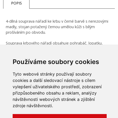
POPIS
4-dílná souprava nářadí ke krbu v černé barvě s nerezovými
madly, stojan potažený černou umělou kůži s bílým
prošíváním po obvodu.
Souprava krbového nářadí obsahuje pohrabáč, lopatku,
smetáček a kleště.
K doplnění setu doporučujeme koš Aduro koš Baseline
Používáme soubory cookies
1, který je vyrobený ze stejných materiálů.
Tyto webové stránky používají soubory
cookies a další sledovací nástroje s cílem
vylepšení uživatelského prostředí, zobrazení
přizpůsobeného obsahu a reklam, analýzy
INFORMACE
návštěvnosti webových stránek a zjištění
Obchodní podmínky
zdroje návštěvnosti.
Zpracování a ochrana
osobních údajů
Všechna práva vyhrazena