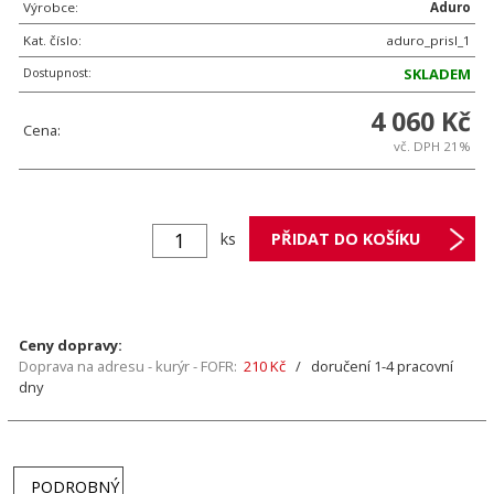
Výrobce:
Aduro
Kat. číslo:
aduro_prisl_1
Dostupnost:
SKLADEM
4 060 Kč
Cena:
vč. DPH 21%
ks
Ceny dopravy:
Doprava na adresu - kurýr - FOFR:
210 Kč
/ doručení 1-4 pracovní
dny
PODROBNÝ