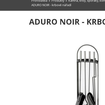
Profistavba
»
Produkty
»
Kamna, krby, sporáky, ko
ADURO NOIR - krbové nářadí
ADURO NOIR - KRB