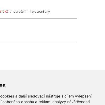
210 Kč
/ doručení 1-4 pracovní dny
es
ookies a další sledovací nástroje s cílem vylepšení
způsobeného obsahu a reklam, analýzy návštěvnosti