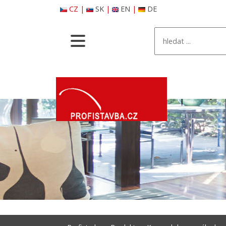
CZ
|
SK
|
EN
|
DE