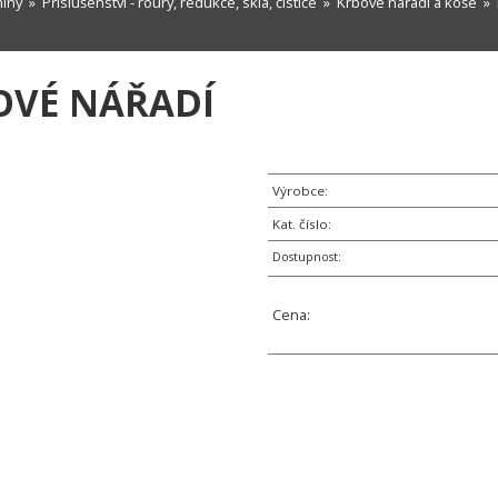
míny
»
Příslušenství - roury, redukce, skla, čističe
»
Krbové nářadí a koše
»
OVÉ NÁŘADÍ
Výrobce:
Kat. číslo:
Dostupnost:
Cena: