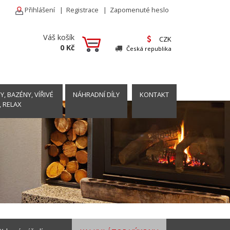
Přihlášení
|
Registrace
|
Zapomenuté heslo
Váš košík
CZK
0 Kč
Česká republika
, BAZÉNY, VÍŘIVÉ
NÁHRADNÍ DÍLY
KONTAKT
, RELAX