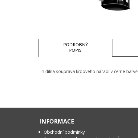
PODROBNÝ
POPIS
4-dílná souprava krbového nářadí v černé barv
INFORMACE
Obchodní podmínky