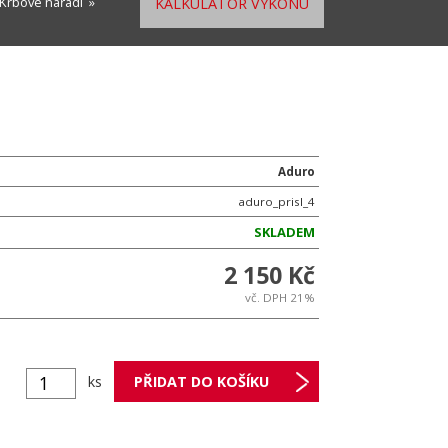
Krbové nářadí
»
KALKULÁTOR VÝKONU
Aduro
aduro_prisl_4
SKLADEM
2 150 Kč
vč. DPH 21%
ks