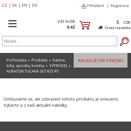
CZ
|
SK
|
EN
|
DE
Přihlášení
|
Registrace
Váš košík
CZK
0 Kč
Česká republika
Profistavba
»
Produkty
»
Kamna,
KALKULÁTOR VÝKONU
krby, sporáky, komíny
»
VÝPRODEJ
»
AURATON TUCANA SET R25 RT
Omlouváme se, ale zobrazení tohoto produktu je omezeno.
Vyberte si z naší aktuální nabídky.