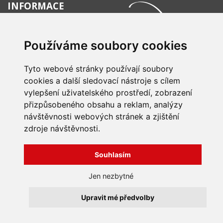
INFORMACE
Obchodní podmínky
Zpracování a ochrana
Používáme soubory cookies
osobních údajů
Všechna práva vyhrazena
Bravura s.r.o. © 2026
Jak nakupovat
O nás
Tyto webové stránky používají soubory
profesionální webové stránky: triangl web
Kontakt
grafika: dwgd
cookies a další sledovací nástroje s cílem
Reklamace, odstoupení od
vylepšení uživatelského prostředí, zobrazení
smlouvy
přizpůsobeného obsahu a reklam, analýzy
návštěvnosti webových stránek a zjištění
zdroje návštěvnosti.
Souhlasím
Jen nezbytné
Upravit mé předvolby