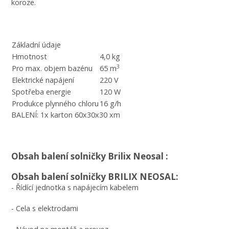
koroze.
Základní údaje
Hmotnost
4,0 kg
3
Pro max. objem bazénu
65 m
Elektrické napájení
220 V
Spotřeba energie
120 W
Produkce plynného chloru
16 g/h
BALENÍ: 1x karton 60x30x30 xm
Obsah balení solničky Brilix Neosal :
Obsah balení solničky BRILIX NEOSAL:
- Řídící jednotka s napájecím kabelem
- Cela s elektrodami