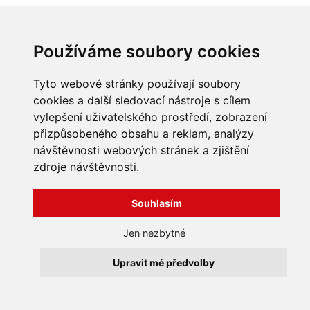
Wifi ovládání
NE
Způsob dezinfekce
Elektrolýza
Používáme soubory cookies
Tyto webové stránky používají soubory
cookies a další sledovací nástroje s cílem
INFORMACE
vylepšení uživatelského prostředí, zobrazení
přizpůsobeného obsahu a reklam, analýzy
Obchodní podmínky
návštěvnosti webových stránek a zjištění
Zpracování a ochrana
zdroje návštěvnosti.
osobních údajů
Všechna práva vyhrazena
Bravura s.r.o. © 2026
Jak nakupovat
O nás
Souhlasím
profesionální webové stránky: triangl web
Kontakt
grafika: dwgd
Reklamace, odstoupení od
Jen nezbytné
smlouvy
Upravit mé předvolby