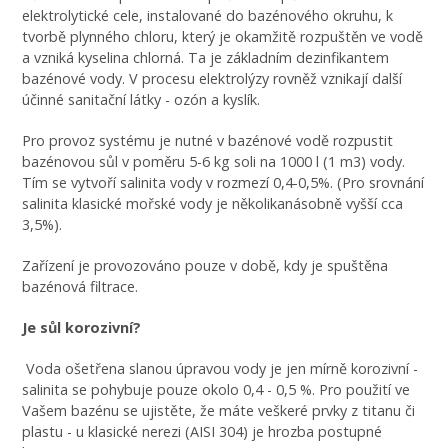
elektrolytické cele, instalované do bazénového okruhu, k
tvorbě plynného chloru, který je okamžitě rozpuštěn ve vodě
a vzniká kyselina chlorná. Ta je základním dezinfikantem
bazénové vody. V procesu elektrolýzy rovněž vznikají další
účinné sanitační látky - ozón a kyslík.
Pro provoz systému je nutné v bazénové vodě rozpustit
bazénovou sůl v poměru 5-6 kg soli na 1000 l (1 m3) vody.
Tím se vytvoří salinita vody v rozmezí 0,4-0,5%. (Pro srovnání
salinita klasické mořské vody je několikanásobně vyšší cca
3,5%).
Zařízení je provozováno pouze v době, kdy je spuštěna
bazénová filtrace.
Je sůl korozivní?
Voda ošetřena slanou úpravou vody je jen mírně korozivní -
salinita se pohybuje pouze okolo 0,4 - 0,5 %. Pro použití ve
Vašem bazénu se ujistěte, že máte veškeré prvky z titanu či
plastu - u klasické nerezi (AISI 304) je hrozba postupné