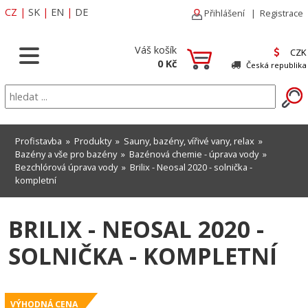
CZ
|
SK
|
EN
|
DE
Přihlášení
|
Registrace
Váš košík
CZK
0 Kč
Česká republika
Profistavba
»
Produkty
»
Sauny, bazény, vířivé vany, relax
»
Bazény a vše pro bazény
»
Bazénová chemie - úprava vody
»
Bezchlórová úprava vody
» Brilix - Neosal 2020 - solnička -
kompletní
BRILIX - NEOSAL 2020 -
SOLNIČKA - KOMPLETNÍ
VÝHODNÁ CENA