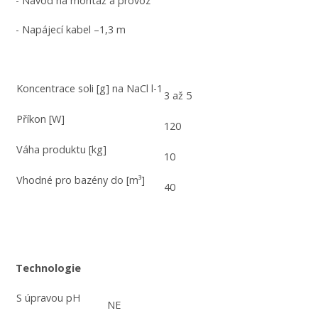
- Návod na montáž a provoz
- Napájecí kabel –1,3 m
Koncentrace soli [g] na NaCl l-1
3 až 5
Příkon [W]
120
Váha produktu [kg]
10
Vhodné pro bazény do [m³]
40
Technologie
S úpravou pH
NE