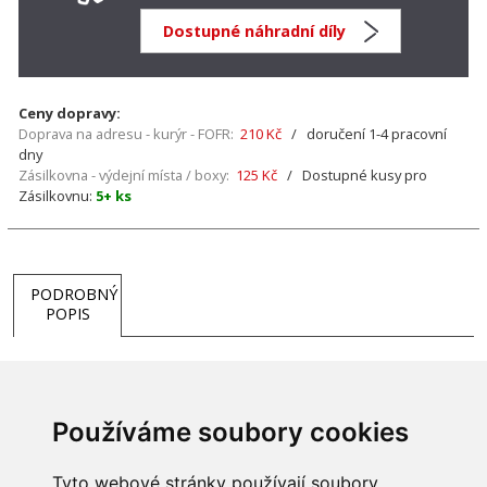
Dostupné náhradní díly
Ceny dopravy:
Doprava na adresu - kurýr - FOFR:
210 Kč
/ doručení 1-4 pracovní
dny
Zásilkovna - výdejní místa / boxy:
125 Kč
/ Dostupné kusy pro
Zásilkovnu:
5+ ks
PODROBNÝ
POPIS
Rozměr: průměr turbíny je 9,8 cm
Používáme soubory cookies
Tyto webové stránky používají soubory