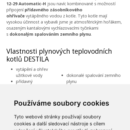
12-29 Automatic-H
jsou navíc kombinované s možností
připojení
přídavného zásobníkového
ohřívače
vytápěného vodou z kotle. Tyto kotle mají
vysokou účinnost a vybavili jsme je atmosférickým hořákem,
osazeným kantalovými vychlazovacími tyčinkami
s
dokonalým spalováním zemního plynu
.
Vlastnosti plynových teplovodních
kotlů DESTILA
vytápění a ohřev
užitkové vody
dokonalé spalování zemního
přídavný
plynu
zásobníkový ohřívač
konstrukce přizpůsobená
atmosférický hořák
samotížné i nucené cirkulaci
s kantalovými
vody
Používáme soubory cookies
tyčinkami
Tyto webové stránky používají soubory
cookies a další sledovací nástroje s cílem