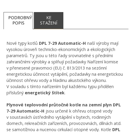
PODROBNÝ
KE
POPIS
STAŽENÍ
Nové typy kotlů
DPL 7-29 Automatic-H
naší výroby mají
vysokou úroveň technicko-ekonomických a ekologických
parametrů. Ty jsou u této řady srovnatelné s předními
zahraničními výrobky a splňují požadavky Nařízení komise
v přenesené pravomoci (EU) č. 813/2013 na sezónní
energetickou účinnost vytápění, požadavky na energetickou
účinnost ohřevu vody a hladinu akustického výkonu.
V souladu s tímto nařízením byl každému typu přidělen
příslušný
energetický štítek
.
Plynové teplovodní průtočné kotle na zemní plyn DPL
7-29 Automatic-H
jsou určené k ohřevu otopné vody
v soustavách ústředního vytápění v bytech, rodinných
domech, rekreačních zařízeních, provozovnách, dílnách atd.
se samotížnou a nucenou cirkulací otopné vody. Kotle
DPL