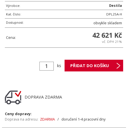
Výrobce:
Destila
Kat. číslo:
DPL25A-H
Dostupnost:
obvykle skladem
42 621 Kč
Cena:
vč. DPH 21%
ks
DOPRAVA ZDARMA
Ceny dopravy:
Doprava na adresu:
ZDARMA
/ doručení 1-4 pracovní dny