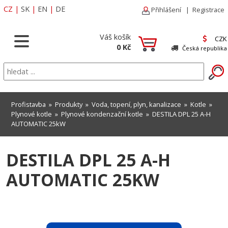
CZ
|
SK
|
EN
|
DE
Přihlášení
|
Registrace
Váš košík
CZK
0 Kč
Česká republika
Profistavba
»
Produkty
»
Voda, topení, plyn, kanalizace
»
Kotle
»
Plynové kotle
»
Plynové kondenzační kotle
» DESTILA DPL 25 A-H
AUTOMATIC 25kW
DESTILA DPL 25 A-H
AUTOMATIC 25KW