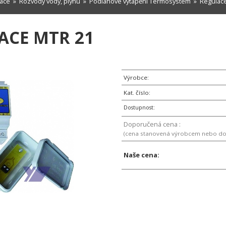
zace
»
Rozvody vody, plynu
»
Podlahové vytápění Termosystem
»
Regulac
ACE MTR 21
Výrobce:
Kat. číslo:
Dostupnost:
Doporučená cena :
(cena stanovená výrobcem nebo d
Naše cena: