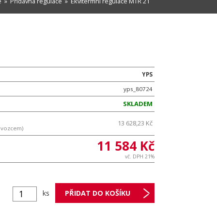
e
»
Přídavná regulace
» Ekvitermní regulace MTR 21
YPS
yps_80724
SKLADEM
13 628,23 Kč
ovozcem)
11 584 Kč
vč. DPH 21%
ks