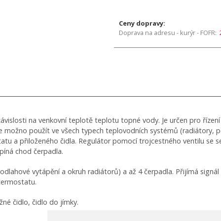
Ceny dopravy:
Doprava na adresu - kurýr - FOFR:
závislosti na venkovní teplotě teplotu topné vody. Je určen pro říz
e možno použít ve všech typech teplovodních systémů (radiátory, po
atu a přiloženého čidla. Regulátor pomocí trojcestného ventilu se
píná chod čerpadla.
odlahové vytápění a okruh radiátorů) a až 4 čerpadla. Přijímá signál
 termostatu.
né čidlo, čidlo do jímky.