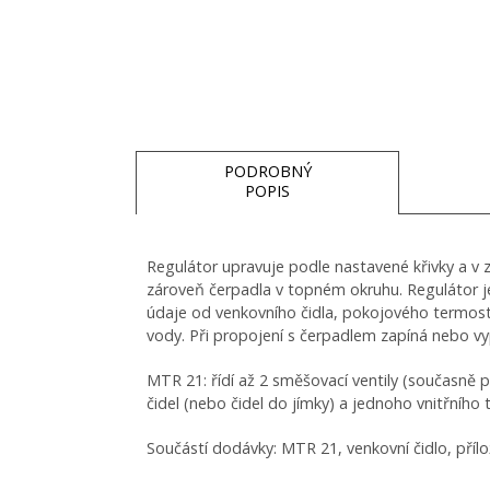
PODROBNÝ
POPIS
Regulátor upravuje podle nastavené křivky a v 
zároveň čerpadla v topném okruhu. Regulátor j
údaje od venkovního čidla, pokojového termost
vody. Při propojení s čerpadlem zapíná nebo vy
MTR 21: řídí až 2 směšovací ventily (současně p
čidel (nebo čidel do jímky) a jednoho vnitřního
Součástí dodávky: MTR 21, venkovní čidlo, přílož