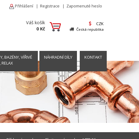
Přihlášení
|
Registrace
|
Zapomenuté heslo
Váš košík
CZK
0 Kč
Česká republika
, BAZÉNY, VÍŘIVÉ
NÁHRADNÍ DÍLY
KONTAKT
, RELAX