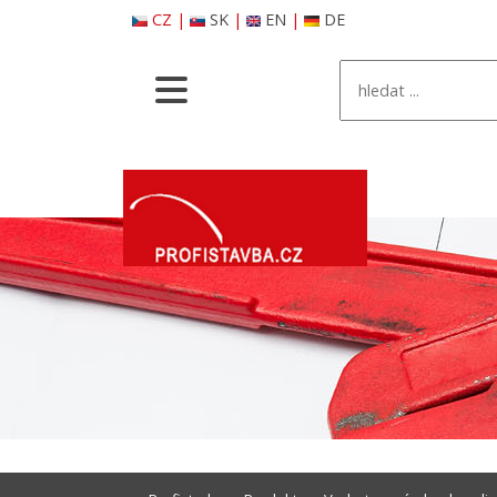
CZ
|
SK
|
EN
|
DE