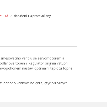
210 Kč
/ doručení 1-4 pracovní dny
ení směšovacího ventilu se servomotorem a
dlahové topení). Regulátor přijímá vstupní
 servopohonem nastaví optimální teplotu topné
 z jednoho venkovního čidla, čtyř příložných