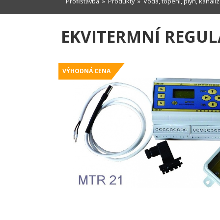
Profistavba
»
Produkty
»
Voda, topení, plyn, kanali
EKVITERMNÍ REGUL
VÝHODNÁ CENA