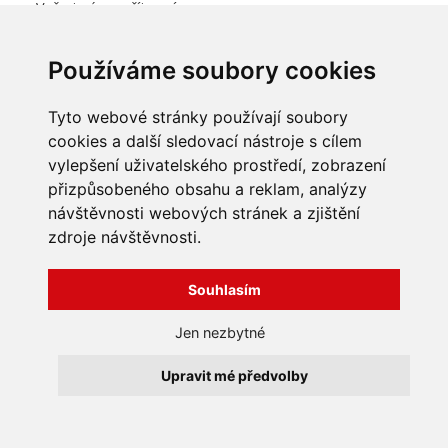
Vaše jméno, příjmení:
*
Používáme soubory cookies
Kontaktní e-mail:
*
Tyto webové stránky používají soubory
cookies a další sledovací nástroje s cílem
Kontaktní telefon:
vylepšení uživatelského prostředí, zobrazení
přizpůsobeného obsahu a reklam, analýzy
návštěvnosti webových stránek a zjištění
Napište prosím letošní rok:
zdroje návštěvnosti.
*
Souhlasím
Jen nezbytné
Upravit mé předvolby