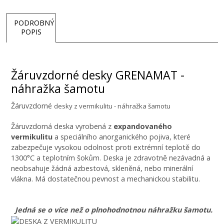
PODROBNÝ
POPIS
Žáruvzdorné desky GRENAMAT -
náhražka šamotu
Žáruvzdorné
desky
z v
ermikulitu
-
náhražka
šamotu
Žáruvzdorná deska vyrobená z
expandovaného
vermikulitu
a speciálního anorganického pojiva, které
zabezpečuje vysokou odolnost proti extrémní teplotě do
1300°C a teplotním šokům. Deska je zdravotně nezávadná a
neobsahuje žádná azbestová, skleněná, nebo minerální
vlákna. Má dostatečnou pevnost a mechanickou stabilitu.
Jedná se o více než o plnohodnotnou náhražku šamotu.