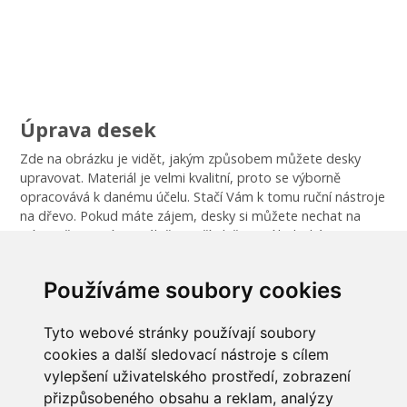
Úprava desek
Zde na obrázku je vidět, jakým způsobem můžete desky
upravovat. Materiál je velmi kvalitní, proto se výborně
opracovává k danému účelu. Stačí Vám k tomu ruční nástroje
na dřevo. Pokud máte zájem, desky si můžete nechat na
míru nařezat. Více v záložce "přístlušenství k deskám z
Vermikulitu".
Používáme soubory cookies
3
Objemová hmotnost - 600 kg/m
Tyto webové stránky používají soubory
cookies a další sledovací nástroje s cílem
vylepšení uživatelského prostředí, zobrazení
INFORMACE
přizpůsobeného obsahu a reklam, analýzy