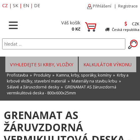
CZ
|
SK
|
EN
|
DE
Přihlášení
|
Registrace
Váš košík
CZK
0 Kč
Česká republika
VYHLEDEJTE SI KRBY, VLOŽKY
KALKULÁTOR VÝKONU
Profistavba
»
Produkty
»
Kamna, krby, sporáky, komíny
»
Krby a
krbové vložky, stavební materiál
»
Materiály na stavbu krbu
»
Sálavé a žáruvzdorné desky
» GRENAMAT AS žáruvzdorná
vermikulitová deska - 800x600x25mm
GRENAMAT AS
ŽÁRUVZDORNÁ
VERMIKULITOVÁ DESKA -