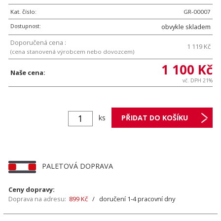
Kat. číslo:
GR-00007
Dostupnost:
obvykle skladem
Doporučená cena :
1 119 Kč
(cena stanovená výrobcem nebo dovozcem)
1 100 Kč
Naše cena:
vč. DPH 21%
ks
PALETOVÁ DOPRAVA
Ceny dopravy:
Doprava na adresu:
899 Kč
/ doručení 1-4 pracovní dny