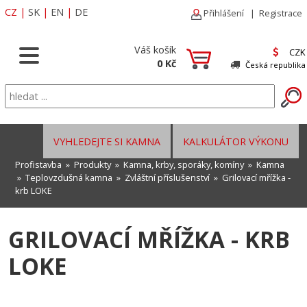
CZ
|
SK
|
EN
|
DE
Přihlášení
|
Registrace
Váš košík
CZK
0 Kč
Česká republika
VYHLEDEJTE SI KAMNA
KALKULÁTOR VÝKONU
Profistavba
»
Produkty
»
Kamna, krby, sporáky, komíny
»
Kamna
»
Teplovzdušná kamna
»
Zvláštní příslušenství
» Grilovací mřížka -
krb LOKE
GRILOVACÍ MŘÍŽKA - KRB
LOKE