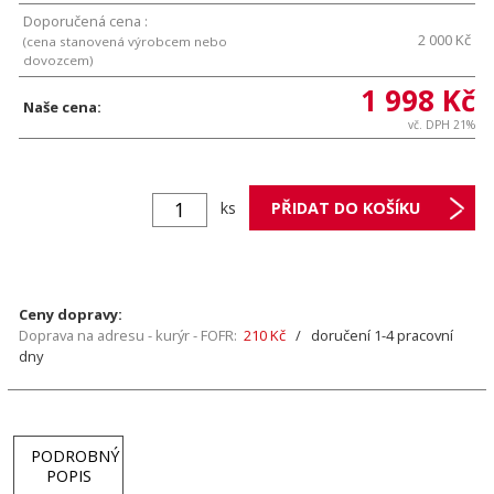
Doporučená cena :
2 000 Kč
(cena stanovená výrobcem nebo
dovozcem)
1 998 Kč
Naše cena:
vč. DPH 21%
ks
Ceny dopravy:
Doprava na adresu - kurýr - FOFR:
210 Kč
/ doručení 1-4 pracovní
dny
PODROBNÝ
POPIS