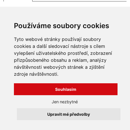
Používáme soubory cookies
Tyto webové stránky používají soubory
cookies a další sledovací nástroje s cílem
vylepšení uživatelského prostředí, zobrazení
přizpůsobeného obsahu a reklam, analýzy
INFORMACE
návštěvnosti webových stránek a zjištění
Obchodní podmínky
zdroje návštěvnosti.
Zpracování a ochrana
osobních údajů
Všechna práva vyhrazena
Souhlasím
Bravura s.r.o. © 2026
Jak nakupovat
O nás
profesionální webové stránky: triangl web
Jen nezbytné
Kontakt
grafika: dwgd
Reklamace, odstoupení od
Upravit mé předvolby
smlouvy