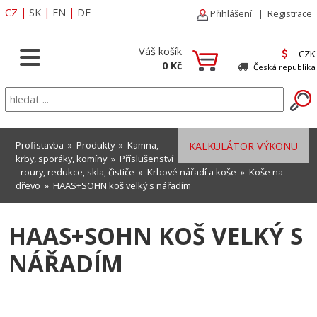
CZ
|
SK
|
EN
|
DE
Přihlášení
|
Registrace
Váš košík
CZK
0 Kč
Česká republika
Profistavba
»
Produkty
»
Kamna,
KALKULÁTOR VÝKONU
krby, sporáky, komíny
»
Příslušenství
- roury, redukce, skla, čističe
»
Krbové nářadí a koše
»
Koše na
dřevo
» HAAS+SOHN koš velký s nářadím
HAAS+SOHN KOŠ VELKÝ S
NÁŘADÍM