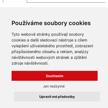
Používáme soubory cookies
Tyto webové stránky používají soubory
cookies a další sledovací nástroje s cílem
vylepšení uživatelského prostředí, zobrazení
přizpůsobeného obsahu a reklam, analýzy
INFORMACE
návštěvnosti webových stránek a zjištění
Obchodní podmínky
zdroje návštěvnosti.
Zpracování a ochrana
osobních údajů
Všechna práva vyhrazena
Bravura s.r.o. © 2026
Souhlasím
Jak nakupovat
O nás
profesionální webové stránky: triangl web
Jen nezbytné
Kontakt
grafika: dwgd
Reklamace, odstoupení od
Upravit mé předvolby
smlouvy