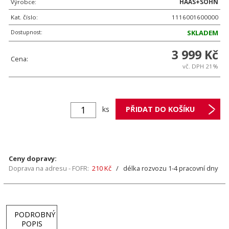
Výrobce:
HAAS+SOHN
Kat. číslo:
1116001600000
Dostupnost:
SKLADEM
3 999 Kč
Cena:
vč. DPH 21%
ks
Ceny dopravy:
Doprava na adresu - FOFR:
210 Kč
/ délka rozvozu 1-4 pracovní dny
PODROBNÝ
POPIS