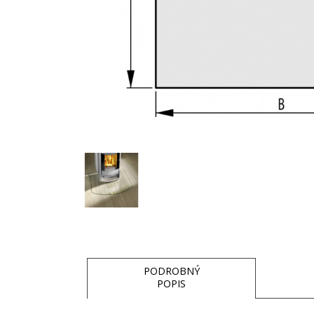
PODROBNÝ
POPIS