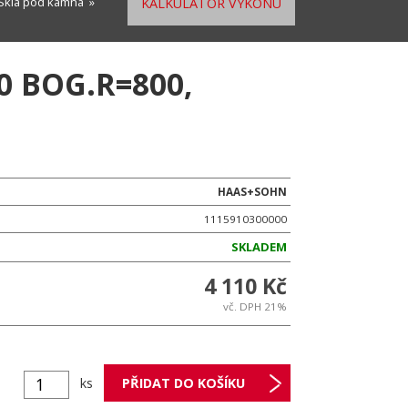
Skla pod kamna
»
KALKULÁTOR VÝKONU
 BOG.R=800,
HAAS+SOHN
1115910300000
SKLADEM
4 110 Kč
vč. DPH 21%
ks