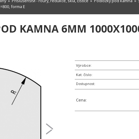
míny
»
Příslušenství - roury, redukce, skla, čističe
»
Podložky pod kamna
»
800, forma E
OD KAMNA 6MM 1000X1000
Výrobce:
Kat. číslo:
Dostupnost:
Cena: