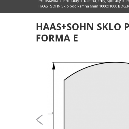
Profistavba
»
Produkty
»
Kamna, krby, sporáky, ko
HAAS+SOHN Sklo pod kamna 6mm 1000x1000 BOG.R=
HAAS+SOHN SKLO P
FORMA E