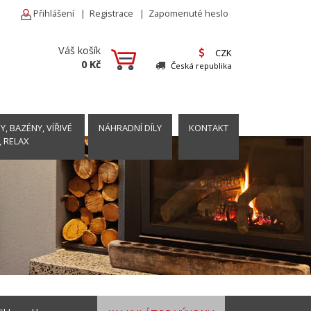
Přihlášení
|
Registrace
|
Zapomenuté heslo
Váš košík
CZK
0 Kč
Česká republika
, BAZÉNY, VÍŘIVÉ
NÁHRADNÍ DÍLY
KONTAKT
, RELAX