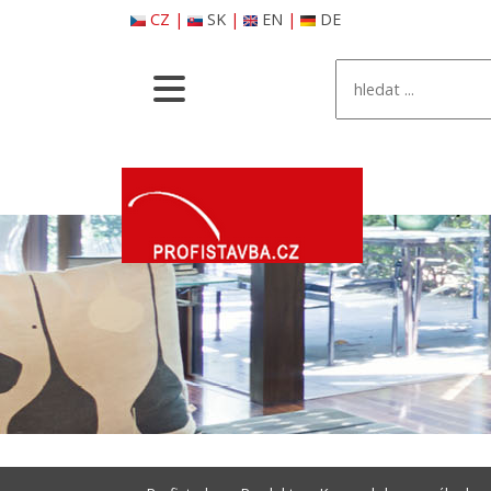
CZ
|
SK
|
EN
|
DE