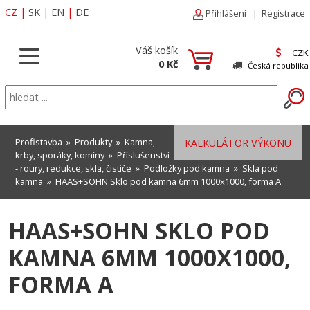
CZ
|
SK
|
EN
|
DE
Přihlášení
|
Registrace
Váš košík
CZK
0 Kč
Česká republika
Profistavba
»
Produkty
»
Kamna,
KALKULÁTOR VÝKONU
krby, sporáky, komíny
»
Příslušenství
- roury, redukce, skla, čističe
»
Podložky pod kamna
»
Skla pod
kamna
» HAAS+SOHN Sklo pod kamna 6mm 1000x1000, forma A
HAAS+SOHN SKLO POD
KAMNA 6MM 1000X1000,
FORMA A