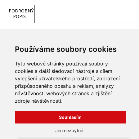
PODROBNÝ
POPIS
- tvrzené sklo
Používáme soubory cookies
Hmotnost
13 kg
Tyto webové stránky používají soubory
cookies a další sledovací nástroje s cílem
vylepšení uživatelského prostředí, zobrazení
přizpůsobeného obsahu a reklam, analýzy
INFORMACE
návštěvnosti webových stránek a zjištění
Obchodní podmínky
zdroje návštěvnosti.
Zpracování a ochrana
osobních údajů
Všechna práva vyhrazena
Bravura s.r.o. © 2026
Souhlasím
Jak nakupovat
O nás
profesionální webové stránky: triangl web
Jen nezbytné
Kontakt
grafika: dwgd
Reklamace, odstoupení od