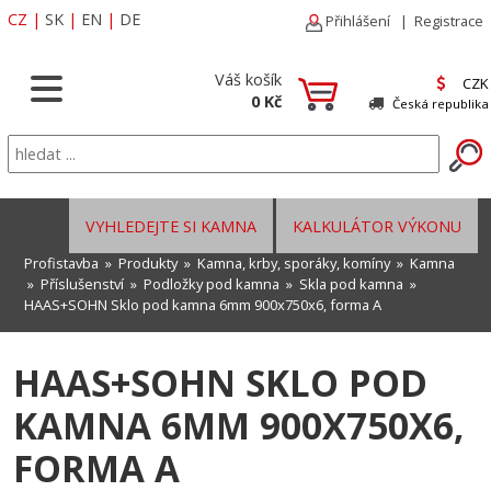
CZ
|
SK
|
EN
|
DE
Přihlášení
|
Registrace
Váš košík
CZK
0 Kč
Česká republika
VYHLEDEJTE SI KAMNA
KALKULÁTOR VÝKONU
Profistavba
»
Produkty
»
Kamna, krby, sporáky, komíny
»
Kamna
»
Příslušenství
»
Podložky pod kamna
»
Skla pod kamna
»
HAAS+SOHN Sklo pod kamna 6mm 900x750x6, forma A
HAAS+SOHN SKLO POD
KAMNA 6MM 900X750X6,
FORMA A