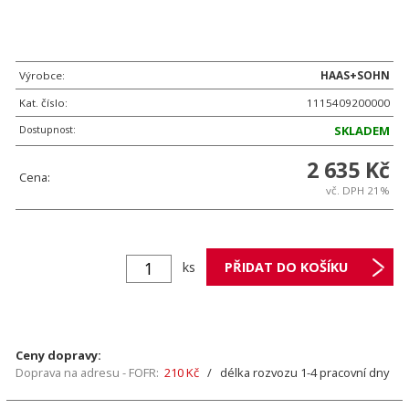
Výrobce:
HAAS+SOHN
Kat. číslo:
1115409200000
Dostupnost:
SKLADEM
2 635 Kč
Cena:
vč. DPH 21%
ks
Ceny dopravy:
Doprava na adresu - FOFR:
210 Kč
/ délka rozvozu 1-4 pracovní dny