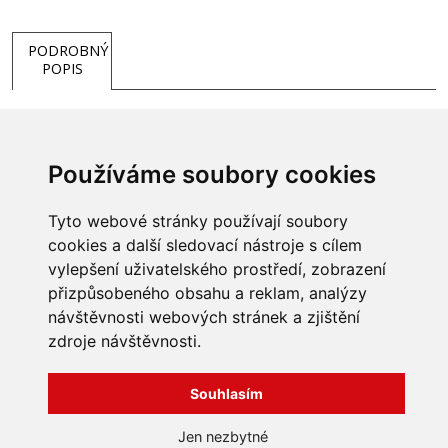
PODROBNÝ
POPIS
- tvrzené sklo
Používáme soubory cookies
Hmotnost
9 kg
Tyto webové stránky používají soubory
cookies a další sledovací nástroje s cílem
vylepšení uživatelského prostředí, zobrazení
přizpůsobeného obsahu a reklam, analýzy
INFORMACE
návštěvnosti webových stránek a zjištění
Obchodní podmínky
zdroje návštěvnosti.
Zpracování a ochrana
osobních údajů
Všechna práva vyhrazena
Bravura s.r.o. © 2026
Souhlasím
Jak nakupovat
O nás
profesionální webové stránky: triangl web
Jen nezbytné
Kontakt
grafika: dwgd