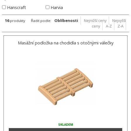
Hanscraft
Harvia
16
Oblíbenosti
Nejnižší ceny
Nejvyšší
produkty
Řadit podle:
ceny
A-Z
Z-A
Masážní podložka na chodidla s otočnými válečky
SKLADEM