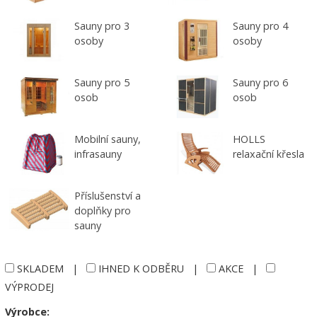
Sauny pro 3
Sauny pro 4
osoby
osoby
Sauny pro 5
Sauny pro 6
osob
osob
Mobilní sauny,
HOLLS
infrasauny
relaxační křesla
Příslušenství a
doplňky pro
sauny
SKLADEM
|
IHNED K ODBĚRU
|
AKCE
|
VÝPRODEJ
Výrobce: