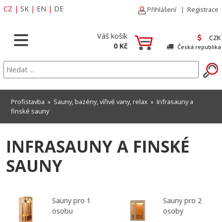
CZ
|
SK
|
EN
|
DE
Přihlášení
|
Registrace
Váš košík
CZK
0 Kč
Česká republika
Profistavba
»
Sauny, bazény, vířivé vany, relax
»
Infrasauny a
finské sauny
INFRASAUNY A FINSKÉ
SAUNY
Sauny pro 1
Sauny pro 2
osobu
osoby