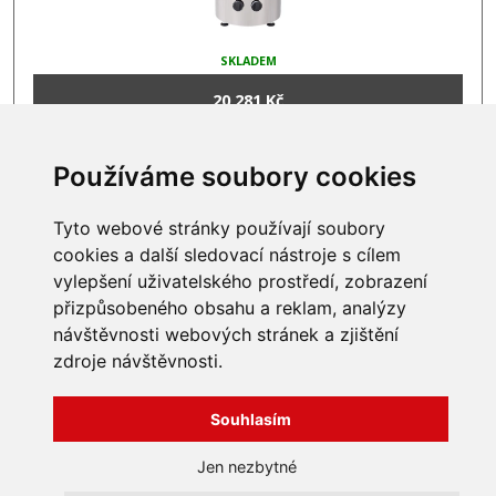
SKLADEM
20 281 Kč
Používáme soubory cookies
Tyto webové stránky používají soubory
INFORMACE
cookies a další sledovací nástroje s cílem
vylepšení uživatelského prostředí, zobrazení
Obchodní podmínky
Zpracování a ochrana
přizpůsobeného obsahu a reklam, analýzy
osobních údajů
Všechna práva vyhrazena
návštěvnosti webových stránek a zjištění
Bravura s.r.o. © 2026
Jak nakupovat
zdroje návštěvnosti.
O nás
profesionální webové stránky: triangl web
Kontakt
grafika: dwgd
Souhlasím
Reklamace, odstoupení od
smlouvy
Jen nezbytné