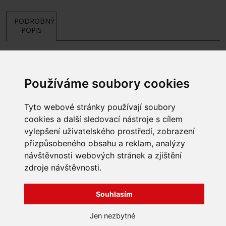
PODROBNÝ
POPIS
Používáme soubory cookies
Tyto webové stránky používají soubory
cookies a další sledovací nástroje s cílem
vylepšení uživatelského prostředí, zobrazení
přizpůsobeného obsahu a reklam, analýzy
INFORMACE
návštěvnosti webových stránek a zjištění
Obchodní podmínky
zdroje návštěvnosti.
Zpracování a ochrana
osobních údajů
Všechna práva vyhrazena
Bravura s.r.o. © 2026
Souhlasím
Jak nakupovat
O nás
profesionální webové stránky: triangl web
Jen nezbytné
Kontakt
grafika: dwgd