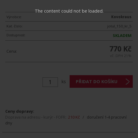
The content could not be loaded.
Výrobce:
Kovokraus
Kat. číslo:
jotul_150_kr_5
Dostupnost:
SKLADEM
770 Kč
Cena:
vč. DPH 21%
ks
Ceny dopravy:
Doprava na adresu - kurýr - FOFR:
210 Kč
/ doručení 1-4 pracovní
dny