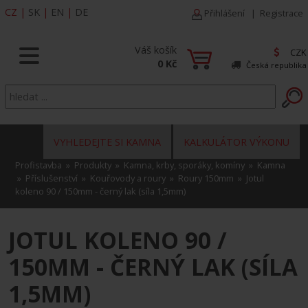
CZ
|
SK
|
EN
|
DE
Přihlášení
|
Registrace
Váš košík
CZK
0 Kč
Česká republika
VYHLEDEJTE SI KAMNA
KALKULÁTOR VÝKONU
Profistavba
»
Produkty
»
Kamna, krby, sporáky, komíny
»
Kamna
»
Příslušenství
»
Kouřovody a roury
»
Roury 150mm
» Jotul
koleno 90 / 150mm - černý lak (síla 1,5mm)
JOTUL KOLENO 90 /
150MM - ČERNÝ LAK (SÍLA
1,5MM)