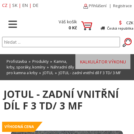
CZ
|
SK
|
EN
|
DE
Přihlášení
|
Registrace
Váš košík
CZK
0 Kč
Česká republika
Profistavba
»
Produkty
»
Kamna,
KALKULÁTOR VÝKONU
krby, sporáky, komíny
»
Náhradní díly
pro kamna a krby
»
JOTUL
» JOTUL - zadní vnitřní díl F 3 TD/ 3 MF
JOTUL - ZADNÍ VNITŘNÍ
DÍL F 3 TD/ 3 MF
VÝHODNÁ CENA