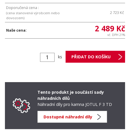
Doporučená cena :
2 723 Kč
(cena stanovená výrobcem nebo
dovozcem)
2 489 Kč
Naše cena:
vč. DPH 21%
ks
Tento produkt je součástí sady
náhradních dílů
Náhradní díly pro kamna JOTUL F 3 TD
Dostupné náhradní díly