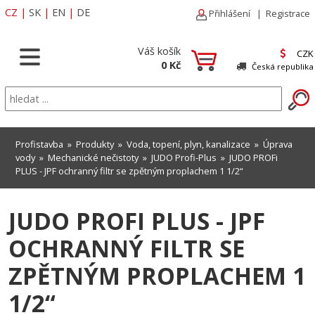
CZ
|
SK
|
EN
|
DE
Přihlášení
|
Registrace
Váš košík
CZK
0 Kč
Česká republika
Profistavba
»
Produkty
»
Voda, topení, plyn, kanalizace
»
Úprava
vody
»
Mechanické nečistoty
»
JUDO Profi-Plus
» JUDO PROFi
PLUS - JPF ochranný filtr se zpětným proplachem 1 1/2“
JUDO PROFI PLUS - JPF
OCHRANNÝ FILTR SE
ZPĚTNÝM PROPLACHEM 1
1/2“