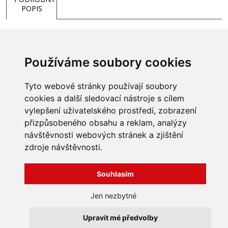
POPIS
Používáme soubory cookies
Tyto webové stránky používají soubory
cookies a další sledovací nástroje s cílem
vylepšení uživatelského prostředí, zobrazení
přizpůsobeného obsahu a reklam, analýzy
INFORMACE
návštěvnosti webových stránek a zjištění
Obchodní podmínky
zdroje návštěvnosti.
Zpracování a ochrana
osobních údajů
Všechna práva vyhrazena
Bravura s.r.o. © 2026
Souhlasím
Jak nakupovat
O nás
profesionální webové stránky: triangl web
Jen nezbytné
Kontakt
grafika: dwgd
Reklamace, odstoupení od
Upravit mé předvolby
smlouvy