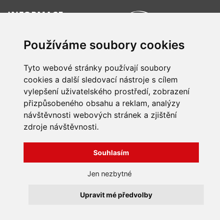
INFORMACE
Obchodní podmínky
Zpracování a ochrana
Používáme soubory cookies
osobních údajů
Všechna práva vyhrazena
Bravura s.r.o. © 2026
Jak nakupovat
Tyto webové stránky používají soubory
O nás
profesionální webové stránky: triangl web
cookies a další sledovací nástroje s cílem
Kontakt
grafika: dwgd
vylepšení uživatelského prostředí, zobrazení
Reklamace, odstoupení od
přizpůsobeného obsahu a reklam, analýzy
smlouvy
návštěvnosti webových stránek a zjištění
zdroje návštěvnosti.
Souhlasím
Jen nezbytné
Upravit mé předvolby