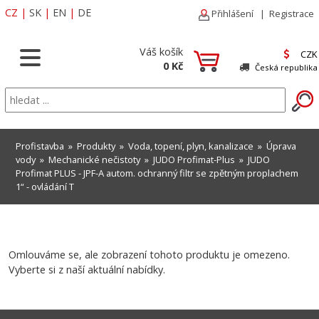
CZ
|
SK
|
EN
|
DE
Přihlášení
|
Registrace
Váš košík
CZK
0 Kč
Česká republika
Profistavba
»
Produkty
»
Voda, topení, plyn, kanalizace
»
Úprava
vody
»
Mechanické nečistoty
»
JUDO Profimat-Plus
» JUDO
Profimat PLUS - JPF-A autom. ochranný filtr se zpětným proplachem
1“ - ovládání T
Omlouváme se, ale zobrazení tohoto produktu je omezeno.
Vyberte si z naší aktuální nabídky.