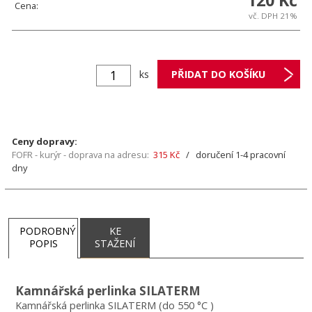
120 Kč
Cena:
vč. DPH 21%
ks
Ceny dopravy:
FOFR - kurýr - doprava na adresu:
315 Kč
/ doručení 1-4 pracovní
dny
PODROBNÝ
KE
POPIS
STAŽENÍ
Kamnářská perlinka SILATERM
Kamnářská perlinka SILATERM (do 550 °C )