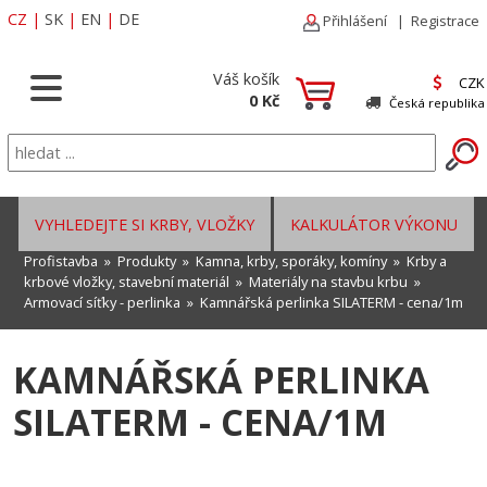
CZ
|
SK
|
EN
|
DE
Přihlášení
|
Registrace
Váš košík
CZK
0 Kč
Česká republika
VYHLEDEJTE SI KRBY, VLOŽKY
KALKULÁTOR VÝKONU
Profistavba
»
Produkty
»
Kamna, krby, sporáky, komíny
»
Krby a
krbové vložky, stavební materiál
»
Materiály na stavbu krbu
»
Armovací síťky - perlinka
» Kamnářská perlinka SILATERM - cena/1m
KAMNÁŘSKÁ PERLINKA
SILATERM - CENA/1M