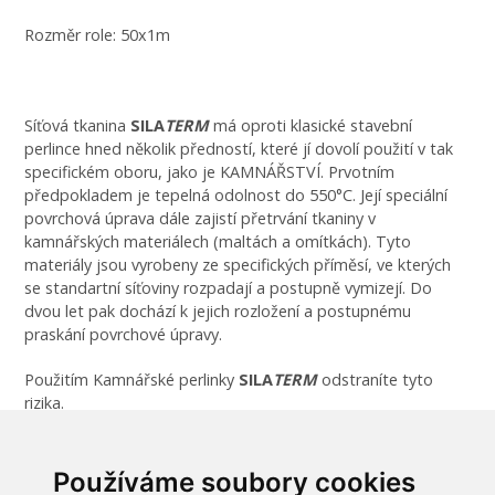
Rozměr role: 50x1m
Síťová tkanina
SILA
TERM
má oproti klasické stavební
perlince hned několik předností, které jí dovolí použití v tak
specifickém oboru, jako je KAMNÁŘSTVÍ. Prvotním
předpokladem je tepelná odolnost do 550°C. Její speciální
povrchová úprava dále zajistí přetrvání tkaniny v
kamnářských materiálech (maltách a omítkách). Tyto
materiály jsou vyrobeny ze specifických příměsí, ve kterých
se standartní síťoviny rozpadají a postupně vymizejí. Do
dvou let pak dochází k jejich rozložení a postupnému
praskání povrchové úpravy.
Použitím Kamnářské perlinky
SILA
TERM
odstraníte tyto
rizika.
Používáme soubory cookies