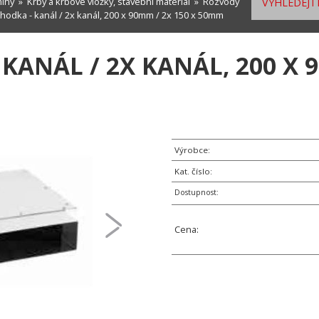
míny
»
Krby a krbové vložky, stavební materiál
»
Rozvody
VYHLEDEJTE
hodka - kanál / 2x kanál, 200 x 90mm / 2x 150 x 50mm
KANÁL / 2X KANÁL, 200 X 9
Výrobce:
Kat. číslo:
Dostupnost:
Cena: