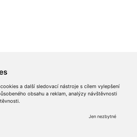
es
ookies a další sledovací nástroje s cílem vylepšení
způsobeného obsahu a reklam, analýzy návštěvnosti
těvnosti.
Všechna práva vyhrazena
Bravura s.r.o. © 2026
Jen nezbytné
profesionální webové stránky: triangl web
grafika: dwgd