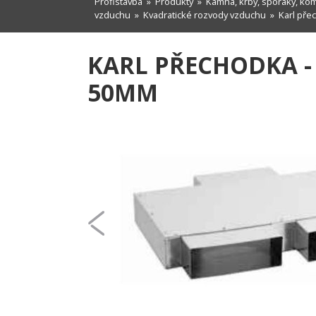
Profistavba
»
Produkty
»
Kamna, krby, sporáky, ko
vzduchu
»
Kvadratické rozvody vzduchu
» Karl přec
KARL PŘECHODKA - 
50MM