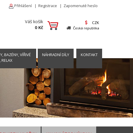
Přihlášení
|
Registrace
|
Zapomenuté heslo
Váš košík
CZK
0 Kč
Česká republika
, BAZÉNY, VÍŘIVÉ
NÁHRADNÍ DÍLY
KONTAKT
, RELAX