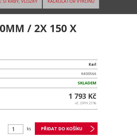
 SI KRBY, VLOŽKY
KALKULÁTOR VÝKONU
0MM / 2X 150 X
Karl
K400566
SKLADEM
1 793 Kč
vč. DPH 21%
ks