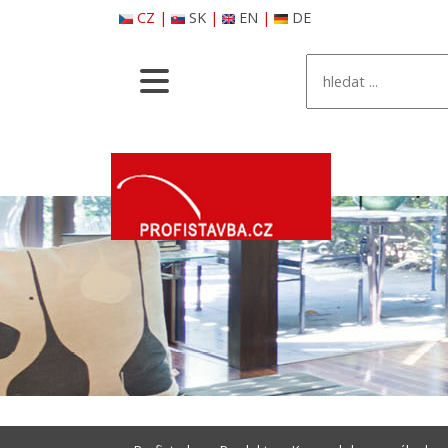
CZ
|
SK
|
EN
|
DE