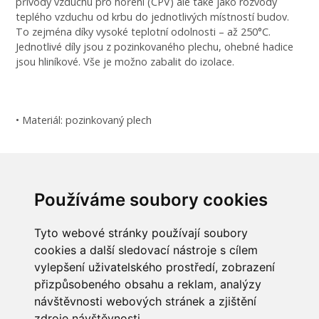
přívody vzduchu pro hoření (CPV) ale také jako rozvody
teplého vzduchu od krbu do jednotlivých místností budov.
To zejména díky vysoké teplotní odolnosti – až 250°C.
Jednotlivé díly jsou z pozinkovaného plechu, ohebné hadice
jsou hliníkové. Vše je možno zabalit do izolace.
• Materiál: pozinkovaný plech
Průměr: 125 mm
Používáme soubory cookies
Rozměr dz: 123 mm
Tyto webové stránky používají soubory
cookies a další sledovací nástroje s cílem
vylepšení uživatelského prostředí, zobrazení
přizpůsobeného obsahu a reklam, analýzy
INFORMACE
návštěvnosti webových stránek a zjištění
Obchodní podmínky
zdroje návštěvnosti.