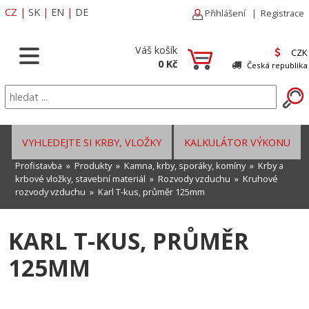
CZ
|
SK
|
EN
|
DE
Přihlášení
|
Registrace
Váš košík
CZK
0 Kč
Česká republika
VYHLEDEJTE SI KRBY, VLOŽKY
KALKULÁTOR VÝKONU
Profistavba
»
Produkty
»
Kamna, krby, sporáky, komíny
»
Krby a
krbové vložky, stavební materiál
»
Rozvody vzduchu
»
Kruhové
rozvody vzduchu
» Karl T-kus, průměr 125mm
KARL T-KUS, PRŮMĚR
125MM