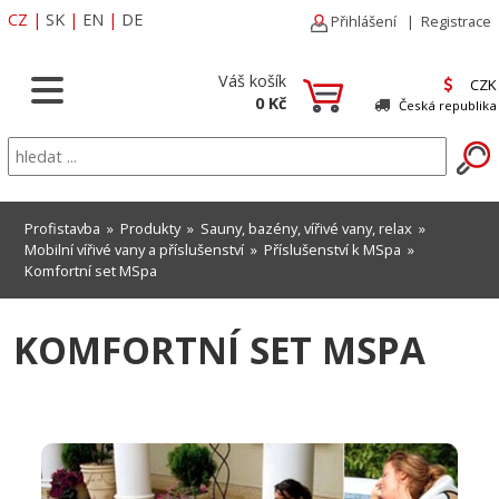
CZ
|
SK
|
EN
|
DE
Přihlášení
|
Registrace
Váš košík
CZK
0 Kč
Česká republika
Profistavba
»
Produkty
»
Sauny, bazény, vířivé vany, relax
»
Mobilní vířivé vany a příslušenství
»
Příslušenství k MSpa
»
Komfortní set MSpa
KOMFORTNÍ SET MSPA