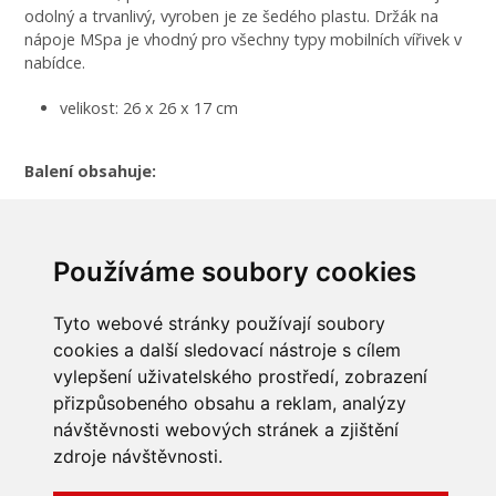
odolný a trvanlivý, vyroben je ze šedého plastu. Držák na
nápoje MSpa je vhodný pro všechny typy mobilních vířivek v
nabídce.
velikost: 26 x 26 x 17 cm
Balení obsahuje:
2x opěrka hlavy
1x držák na nápoje
Používáme soubory cookies
Tyto webové stránky používají soubory
cookies a další sledovací nástroje s cílem
vylepšení uživatelského prostředí, zobrazení
INFORMACE
přizpůsobeného obsahu a reklam, analýzy
návštěvnosti webových stránek a zjištění
Obchodní podmínky
zdroje návštěvnosti.
Zpracování a ochrana
osobních údajů
Všechna práva vyhrazena