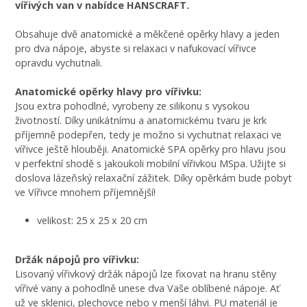
vířivých van v nabídce HANSCRAFT.
Obsahuje dvě anatomické a měkčené opěrky hlavy a jeden
pro dva nápoje, abyste si relaxaci v nafukovací vířivce
opravdu vychutnali.
Anatomické opěrky hlavy pro vířivku:
Jsou extra pohodlné, vyrobeny ze silikonu s vysokou
životností. Díky unikátnímu a anatomickému tvaru je krk
příjemně podepřen, tedy je možno si vychutnat relaxaci ve
vířivce ještě hlouběji. Anatomické SPA opěrky pro hlavu jsou
v perfektní shodě s jakoukoli mobilní vířivkou MSpa. Užijte si
doslova lázeňský relaxační zážitek. Díky opěrkám bude pobyt
ve Vířivce mnohem příjemnější!
velikost: 25 x 25 x 20 cm
Držák nápojů pro vířivku:
Lisovaný vířivkový držák nápojů lze fixovat na hranu stěny
vířivé vany a pohodlně unese dva Vaše oblíbené nápoje. Ať
už ve sklenici, plechovce nebo v menší láhvi. PU materiál je