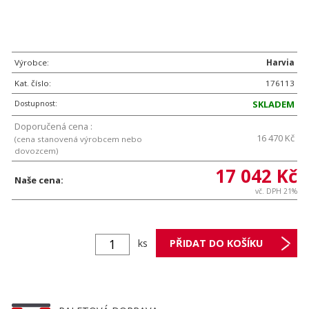
Výrobce:
Harvia
Kat. číslo:
176113
Dostupnost:
SKLADEM
Doporučená cena :
16 470 Kč
(cena stanovená výrobcem nebo
dovozcem)
17 042 Kč
Naše cena:
vč. DPH 21%
ks