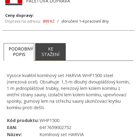
PALETOVÁ DOPRAVA
Ceny dopravy:
Doprava na adresu:
899 Kč
/ doručení 1-4 pracovní dny
PODROBNÝ
KE
POPIS
STAŽENÍ
Vysoce kvalitní komínový set HARVIA WHP1500 steel
(nerezová ocel). Obsahuje: 1,5 m dlouhý dvouplášťový komín,
1 m jednoplášťové trubky, nerezový lem kolem komínu z
vnitřní strany sauny, izolační lem kolem komínu, upevňovací
sponky, gumový lem na střechu sauny ukončovací krytku
komínu proti dešti.
Kód produktu:
WHP1500
EAN:
6417659002752
Název:
Komínový set HARVIA