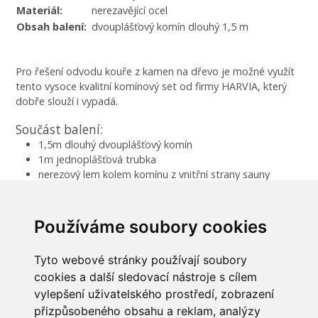
Materiál:
nerezavějící ocel
Obsah balení:
dvouplášťový komín dlouhý 1,5 m
Pro řešení odvodu kouře z kamen na dřevo je možné využít
tento vysoce kvalitní komínový set od firmy HARVIA, který
dobře slouží i vypadá.
Součást balení:
1,5m dlouhý dvouplášťový komín
1m jednoplášťová trubka
nerezový lem kolem komínu z vnitřní strany sauny
izolační lem kolem komínu
upevňovací sponky
gumový lem na střechu sauny
Používáme soubory cookies
ukončovací krytku komínu proti dešti
Tyto webové stránky používají soubory
cookies a další sledovací nástroje s cílem
vylepšení uživatelského prostředí, zobrazení
INFORMACE
přizpůsobeného obsahu a reklam, analýzy