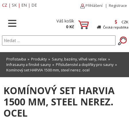
CZ
|
SK
|
EN
|
DE
Přihlášení
|
Registrace
Váš košík
CZK
0 Kč
Česká republika
Profistavba
»
Produkty
»
Sauny, bazény, vířivé vany, relax
»
Infrasauny a finské sauny
»
Příslušenství a doplňky pro sauny
»
Komínový set HARVIA 1500 mm, steel nerez. ocel
KOMÍNOVÝ SET HARVIA
1500 MM, STEEL NEREZ.
OCEL