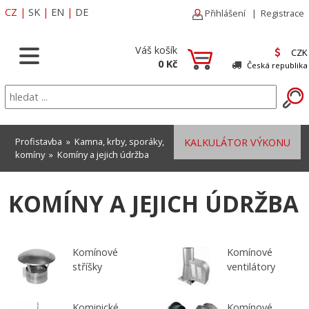
CZ
|
SK
|
EN
|
DE
Přihlášení
|
Registrace
Váš košík
CZK
0 Kč
Česká republika
Profistavba
»
Kamna, krby, sporáky,
KALKULÁTOR VÝKONU
komíny
»
Komíny a jejich údržba
KOMÍNY A JEJICH ÚDRŽBA
Komínové
Komínové
stříšky
ventilátory
Kominické
Komínové