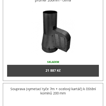
průměr 200mm - černá
SKLADEM
21 887 Kč
Souprava (vymetací tyče 7m + ocelový kartáč) k čištění
komínů 200 mm