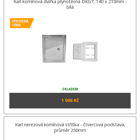
Karl komínová dvířka plynotěsná DKG7, 140 x 210mm -
bílá
VÝHODNÁ
CENA
SKLADEM
1 006 Kč
Karl nerezová komínová stříška - čtvercová podstava,
průměr 250mm