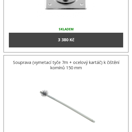
SKLADEM
3 380 Kč
Souprava (vymetací tyče 7m + ocelový kartáč) k čištění
komínů 150 mm