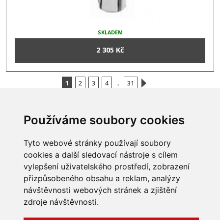
SKLADEM
2 305 Kč
1
2
3
4
..
31
Používáme soubory cookies
INFORMACE
Tyto webové stránky používají soubory
Obchodní podmínky
cookies a další sledovací nástroje s cílem
Zpracování a ochrana
vylepšení uživatelského prostředí, zobrazení
osobních údajů
Všechna práva vyhrazena
přizpůsobeného obsahu a reklam, analýzy
Bravura s.r.o. © 2026
Jak nakupovat
návštěvnosti webových stránek a zjištění
O nás
profesionální webové stránky: triangl web
Kontakt
grafika: dwgd
zdroje návštěvnosti.
Reklamace, odstoupení od