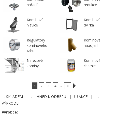
nářadí
redukce
Komínové
Komínová
hlavice
dvířka
Regulátory
Komínová
komínového
napojení
tahu
Nerezové
Komínová
komíny
chemie
1
2
3
4
..
31
SKLADEM
|
IHNED K ODBĚRU
|
AKCE
|
VÝPRODEJ
Výrobce: