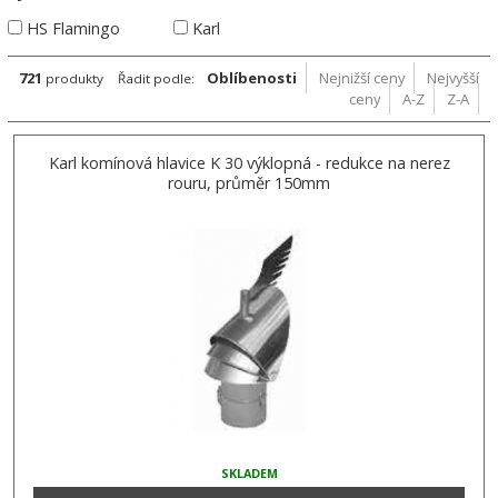
HS Flamingo
Karl
721
Oblíbenosti
Nejnižší ceny
Nejvyšší
produkty
Řadit podle:
ceny
A-Z
Z-A
Karl komínová hlavice K 30 výklopná - redukce na nerez
rouru, průměr 150mm
SKLADEM