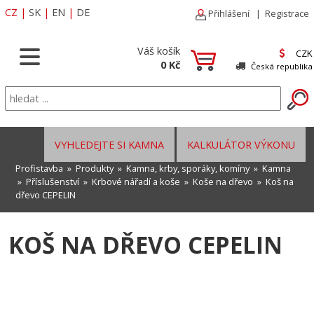
CZ
|
SK
|
EN
|
DE
Přihlášení
|
Registrace
Váš košík
CZK
0 Kč
Česká republika
VYHLEDEJTE SI KAMNA
KALKULÁTOR VÝKONU
Profistavba
»
Produkty
»
Kamna, krby, sporáky, komíny
»
Kamna
»
Příslušenství
»
Krbové nářadí a koše
»
Koše na dřevo
» Koš na
dřevo CEPELIN
KOŠ NA DŘEVO CEPELIN