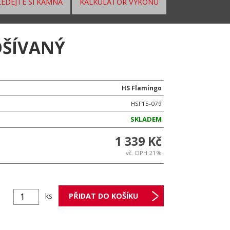
EDEJTE SI KAMNA
KALKULÁTOR VÝKONU
OŠÍVANÝ
HS Flamingo
HSF15-079
SKLADEM
1 339 Kč
vč. DPH 21%
ks