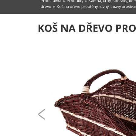
Profistavba
»
Produkty
»
Kamna, krby, sporáky, ko
dřevo
» Koš na dřevo proutěný rovný, tmavý prošíva
KOŠ NA DŘEVO PR