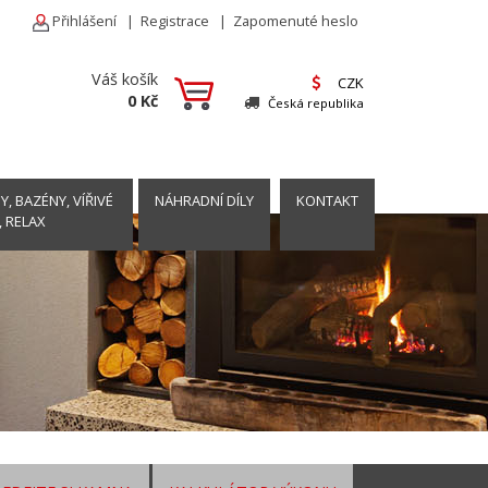
Přihlášení
|
Registrace
|
Zapomenuté heslo
Váš košík
CZK
0 Kč
Česká republika
, BAZÉNY, VÍŘIVÉ
NÁHRADNÍ DÍLY
KONTAKT
, RELAX