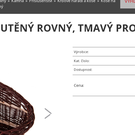
míny
»
Kamna
»
Příslušenství
»
Krbové nářadí a koše
»
Koše na
VYHL
ný
OUTĚNÝ ROVNÝ, TMAVÝ PR
Výrobce:
Kat. číslo:
Dostupnost:
Cena: