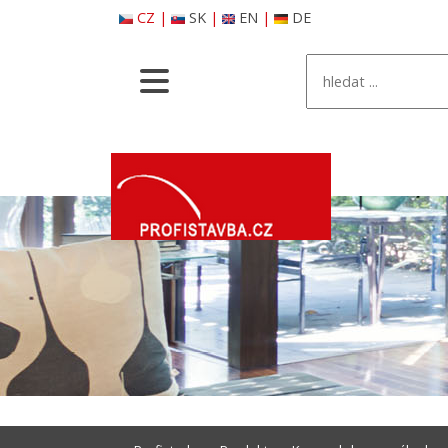
CZ
|
SK
|
EN
|
DE