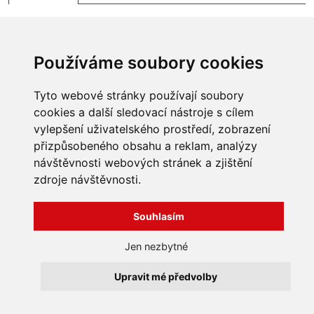
Používáme soubory cookies
Tyto webové stránky používají soubory
cookies a další sledovací nástroje s cílem
vylepšení uživatelského prostředí, zobrazení
přizpůsobeného obsahu a reklam, analýzy
INFORMACE
návštěvnosti webových stránek a zjištění
Obchodní podmínky
zdroje návštěvnosti.
Zpracování a ochrana
osobních údajů
Všechna práva vyhrazena
Souhlasím
Bravura s.r.o. © 2026
Jak nakupovat
O nás
profesionální webové stránky: triangl web
Jen nezbytné
Kontakt
grafika: dwgd
Reklamace, odstoupení od
Upravit mé předvolby
smlouvy