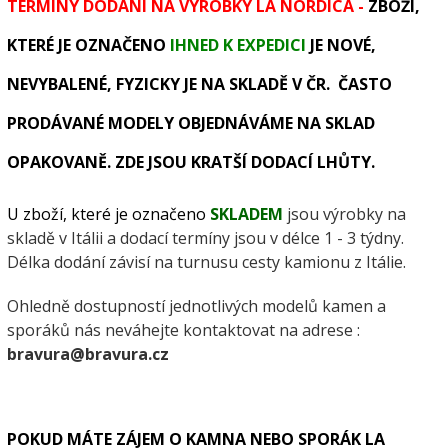
TERMÍNY DODÁNÍ NA VÝROBKY LA NORDICA -
ZBOŽÍ,
KTERÉ JE OZNAČENO
IHNED K EXPEDICI
JE NOVÉ,
NEVYBALENÉ, FYZICKY JE NA SKLADĚ V ČR. ČASTO
PRODÁVANÉ MODELY OBJEDNÁVÁME NA SKLAD
OPAKOVANĚ. ZDE JSOU KRATŠÍ DODACÍ LHŮTY.
U zboží, které je označeno
SKLADEM
jsou výrobky na
skladě v Itálii a dodací termíny jsou v délce 1 - 3 týdny.
Délka dodání závisí na turnusu cesty kamionu z Itálie.
Ohledně dostupností jednotlivých modelů kamen a
sporáků nás neváhejte kontaktovat na adrese :
bravura@bravura.cz
POKUD MÁTE ZÁJEM O KAMNA NEBO SPORÁK LA