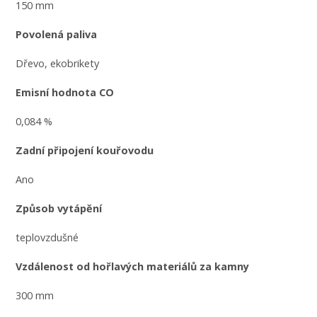
150 mm
Povolená paliva
Dřevo, ekobrikety
Emisní hodnota CO
0,084 %
Zadní připojení kouřovodu
Ano
Způsob vytápění
teplovzdušné
Vzdálenost od hořlavých materiálů za kamny
300 mm