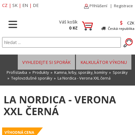
CZ
|
SK
|
EN
|
DE
Přihlášení
|
Registrace
Váš košík
CZK
0 Kč
Česká republika
VYHLEDEJTE SI SPORÁK
KALKULÁTOR VÝKONU
Profistavba
»
Produkty
»
Kamna, krby, sporáky, komíny
»
Sporáky
»
Teplovzdušné sporáky
» La Nordica - Verona XXL černá
LA NORDICA - VERONA
XXL ČERNÁ
VÝHODNÁ CENA