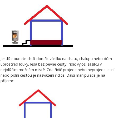
Jestliže budete chtít doručit zásilku na chatu, chalupu nebo dům
uprostřed louky, lesa bez pevné cesty, řidič vyloží zásilku v
nejbližším možném místě. Zda řidič projede nebo neprojede lesní
nebo polní cestou je nazvážení řidiče. Další manipulace je na
příjemci.