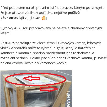
Před podpisem na přepravním listě dopravce, kterým potvrzujete,
že jste převzali zásilku v pořádku, nejdříve
pečlivě
překontrolujte
její stav.
Výrobky ABX jsou přepravovány na paletě a chráněny dřevenými
latěmi.
Zásilku zkontrolujte ze všech stran. U krbových kamen, krbových
vložek a sporáků můžete vyhrnout igelit, který je natažen na
kamnech a kamna si snadno prohlédnout bez rozbalování a
rozdělání bednění. Pokud jste si objednali kachlová kamna, je zvlášť
balena krbová vložka a v kartonech kachle.