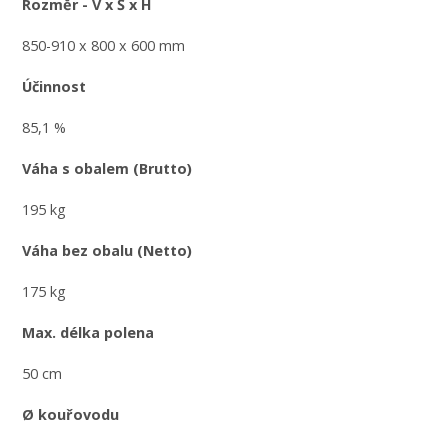
Rozměr - V x Š x H
850-910 x 800 x 600 mm
Účinnost
85,1 %
Váha s obalem (Brutto)
195 kg
Váha bez obalu (Netto)
175 kg
Max. délka polena
50 cm
Ø kouřovodu