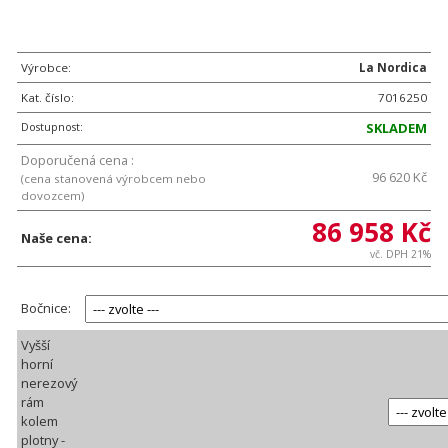
Výrobce:
La Nordica
Kat. číslo:
7016250
Dostupnost:
SKLADEM
Doporučená cena :
96 620 Kč
(cena stanovená výrobcem nebo
dovozcem)
86 958 Kč
Naše cena:
vč. DPH 21%
Bočnice:
Vyšší
horní
nerezový
rám
kolem
plotny -