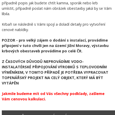
případně popis jak budete chtít kamna, sporák nebo krb
umístit, případně poslat nám obrázek obestavby jaká by se Vám
líbila.
Krbaři se následně s Vámi spojí a doladí detaily pro vytvoření
cenové nabídky.
POZOR - pro velký zájem o dodání s instalací, provádíme
připojení v tuto chvíli jen na území Jižní Moravy, výstavbu
krbových obestaveb provádíme po celé ČR.
Z ČASOVÝCH DŮVODŮ NEPROVÁDÍME VODO-
INSTALATÉRSKÉ PŘIPOJOVÁNÍ VÝROBKŮ S TEPLOVODNÍM
VÝMĚNÍKEM, V TOMTO PŘÍPADĚ JE POTŘEBA VYPRACOVAT
TOPENÁŘSKÝ PROJEKT NA CELÝ OBJEKT, KTERÝ MÁ BÝT
VYTÁPĚN
Jakmile budeme mít od Vás všechny podklady, zašleme
Vám cenovou kalkulaci.