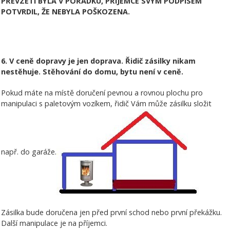
PŘEVZETÍ BYLA V POŘÁDKU, PŘÍJEMCE SVÝM PODPISEM
POTVRDIL, ŽE NEBYLA POŠKOZENA.
6. V ceně dopravy je jen doprava. Řidič zásilky nikam
nestěhuje. Stěhování do domu, bytu není v ceně.
Pokud máte na místě doručení pevnou a rovnou plochu pro
manipulaci s paletovým vozíkem, řidič Vám může zásilku složit
např. do garáže.
Zásilka bude doručena jen před první schod nebo první překážku.
Další manipulace je na příjemci.