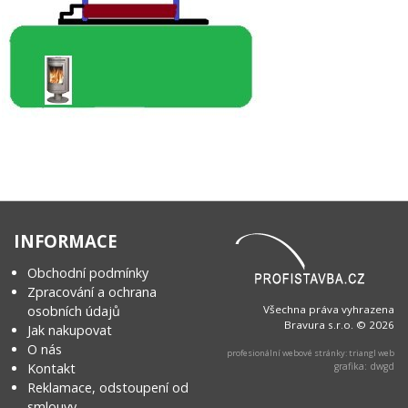
INFORMACE
Obchodní podmínky
Zpracování a ochrana
osobních údajů
Všechna práva vyhrazena
Bravura s.r.o. © 2026
Jak nakupovat
O nás
profesionální webové stránky: triangl web
Kontakt
grafika: dwgd
Reklamace, odstoupení od
smlouvy