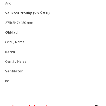
Ano
Velikost trouby (V x Š x H)
275x547x450 mm
Obklad
Ocel , Nerez
Barva
Černá , Nerez
Ventilátor
ne