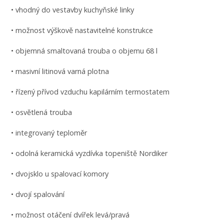
• vhodný do vestavby kuchyňské linky
• možnost výškově nastavitelné konstrukce
• objemná smaltovaná trouba o objemu 68 l
• masivní litinová varná plotna
• řízený přívod vzduchu kapilárním termostatem
• osvětlená trouba
• integrovaný teploměr
• odolná keramická vyzdívka topeniště Nordiker
• dvojsklo u spalovací komory
• dvojí spalování
• možnost otáčení dvířek levá/pravá