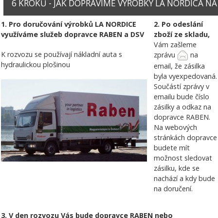
6 KROKŮ - JAK DOPRAVÍME VÝROBKY LA NORDICA NA V
1. Pro doručování výrobků LA NORDICE
2. Po odeslání
využíváme služeb dopravce RABEN a DSV
zboží ze skladu,
Vám zašleme
K rozvozu se používají nákladní auta s
zprávu
na
hydraulickou plošinou
email, že zásilka
byla vyexpedovaná.
Součástí zprávy v
emailu bude číslo
zásilky a odkaz na
dopravce RABEN.
Na webových
stránkách dopravce
budete mít
možnost sledovat
zásilku, kde se
nachází a kdy bude
na doručení.
3. V den rozvozu Vás bude dopravce RABEN nebo