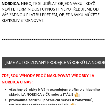
NORDICA
, NEBOJTE SI UDĚLAT OBJEDNÁVKU I KDYŽ
NEVÍTE TERMÍN DOSTUPNOSTI. NEPOTŘEBUJEME OD
VÁS ŽÁDNOU PLATBU PŘEDEM, OBJEDNÁVKU MŮŽETE
KDYKOLIV STORNOVAT.
*******************************************************
JSME AUTORIZOVANÝ PRODEJCE VÝROBKŮ LA NORDIC
ZDE JSOU VÝHODY PROČ NAKUPOVAT VÝROBKY LA
NORDICA U NÁS :
všechny výrobky k Vám expedujeme přímo z hlavního
skladu LA NORDICA v ČR nebo z ITÁLIE
provádíme záruční i pozáruční servis u zákazníků,
umíme dodat všechny náhradní díly