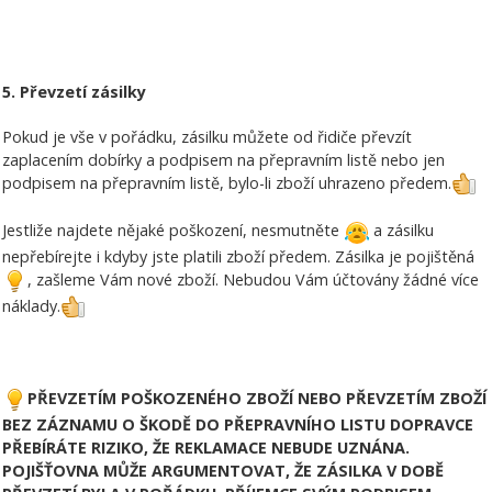
5. Převzetí zásilky
Pokud je vše v pořádku, zásilku můžete od řidiče převzít
zaplacením dobírky a podpisem na přepravním listě nebo jen
podpisem na přepravním listě, bylo-li zboží uhrazeno předem.
Jestliže najdete nějaké poškození, nesmutněte
a zásilku
nepřebírejte i kdyby jste platili zboží předem. Zásilka je pojištěná
, zašleme Vám nové zboží. Nebudou Vám účtovány žádné více
náklady.
PŘEVZETÍM POŠKOZENÉHO ZBOŽÍ NEBO PŘEVZETÍM ZBOŽÍ
BEZ ZÁZNAMU O ŠKODĚ DO PŘEPRAVNÍHO LISTU DOPRAVCE
PŘEBÍRÁTE RIZIKO, ŽE REKLAMACE NEBUDE UZNÁNA.
POJIŠŤOVNA MŮŽE ARGUMENTOVAT, ŽE ZÁSILKA V DOBĚ