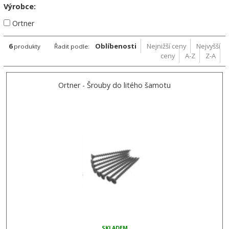
Výrobce:
Ortner
6
Oblíbenosti
Nejnižší ceny
Nejvyšší
produkty
Řadit podle:
ceny
A-Z
Z-A
Ortner - Šrouby do litého šamotu
SKLADEM