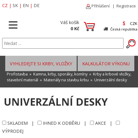
CZ
|
SK
|
EN
|
DE
Přihlášení
|
Registrace
Váš košík
CZK
0 Kč
Česká republika
VYHLEDEJTE SI KRBY, VLOŽKY
KALKULÁTOR VÝKONU
Profistavba
»
Kamna, krby, sporáky, komíny
»
Krby a krbové vložky,
stavební materiál
»
Materiály na stavbu krbu
»
Univerzální desky
UNIVERZÁLNÍ DESKY
SKLADEM
|
IHNED K ODBĚRU
|
AKCE
|
VÝPRODEJ