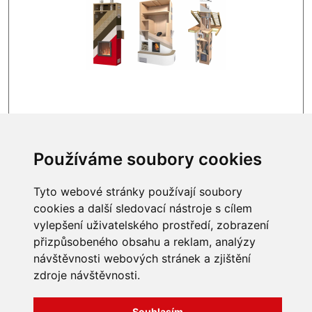
SKLADEM
2 008 Kč
Používáme soubory cookies
Tyto webové stránky používají soubory
cookies a další sledovací nástroje s cílem
vylepšení uživatelského prostředí, zobrazení
INFORMACE
přizpůsobeného obsahu a reklam, analýzy
návštěvnosti webových stránek a zjištění
Obchodní podmínky
Zpracování a ochrana
zdroje návštěvnosti.
osobních údajů
Všechna práva vyhrazena
Bravura s.r.o. © 2026
Jak nakupovat
Souhlasím