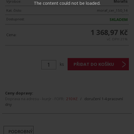
Výrobce:
Morafis
The content could not be loaded.
Kat. číslo:
moraf_cer_150_14
Dostupnost:
SKLADEM
1 368,97 Kč
Cena:
vč. DPH 21%
ks
Ceny dopravy:
Doprava na adresu - kurýr - FOFR:
210 Kč
/ doručení 1-4 pracovní
dny
PODROBNÝ