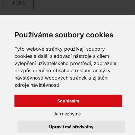
POPIS
Používáme soubory cookies
Tyto webové stránky používají soubory
cookies a další sledovací nástroje s cílem
vylepšení uživatelského prostředí, zobrazení
přizpůsobeného obsahu a reklam, analýzy
INFORMACE
návštěvnosti webových stránek a zjištění
Obchodní podmínky
zdroje návštěvnosti.
Zpracování a ochrana
osobních údajů
Všechna práva vyhrazena
Bravura s.r.o. © 2026
Souhlasím
Jak nakupovat
O nás
profesionální webové stránky: triangl web
Jen nezbytné
Kontakt
grafika: dwgd
Reklamace, odstoupení od
Upravit mé předvolby
smlouvy