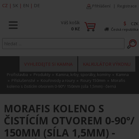
CZ
|
SK
|
EN
|
DE
Přihlášení
|
Registrace
Váš košík
CZK
0 Kč
Česká republika
VYHLEDEJTE SI KAMNA
KALKULÁTOR VÝKONU
Profistavba
»
Produkty
»
Kamna, krby, sporáky, komíny
»
Kamna
»
Příslušenství
»
Kouřovody a roury
»
Roury 150mm
» Morafis
koleno s čistícím otvorem 0-90°/ 150mm (síla 1,5mm) - černá
MORAFIS KOLENO S
ČISTÍCÍM OTVOREM 0-90°/
150MM (SÍLA 1,5MM) -