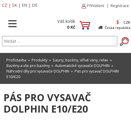
CZ
|
SK
|
EN
|
DE
Přihlášení
|
Registrace
Váš košík
CZK
0 Kč
Česká republika
Profistavba
»
Produkty
»
Sauny, bazény, vířivé vany, relax
»
Bazény a vše pro bazény
»
Automatické vysavače DOLPHIN
»
Náhradní díly pro vysavače DOLPHIN
» Pás pro vysavač DOLPHIN
E10/E20
PÁS PRO VYSAVAČ
DOLPHIN E10/E20