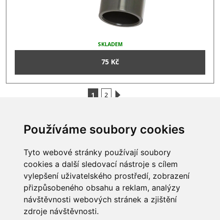
SKLADEM
75 Kč
1
2
Používáme soubory cookies
INFORMACE
Tyto webové stránky používají soubory
Obchodní podmínky
cookies a další sledovací nástroje s cílem
Zpracování a ochrana
vylepšení uživatelského prostředí, zobrazení
osobních údajů
Všechna práva vyhrazena
přizpůsobeného obsahu a reklam, analýzy
Bravura s.r.o. © 2026
Jak nakupovat
návštěvnosti webových stránek a zjištění
O nás
profesionální webové stránky: triangl web
zdroje návštěvnosti.
Kontakt
grafika: dwgd