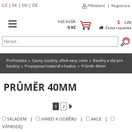
CZ
|
SK
|
EN
|
DE
Přihlášení
|
Registrace
Váš košík
CZK
0 Kč
Česká republika
Profistavba
»
Sauny, bazény, vířivé vany, relax
»
Bazény a vše pro
bazény
»
Propojovací materiál a hadice
»
Průměr 40mm
PRŮMĚR 40MM
1
2
SKLADEM
|
IHNED K ODBĚRU
|
AKCE
|
VÝPRODEJ