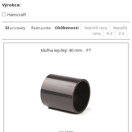
Výrobce:
Hanscraft
32
Oblíbenosti
Nejnižší ceny
Nejvyšší
produkty
Řadit podle:
ceny
A-Z
Z-A
Mufna lep/lep 40 mm - PT