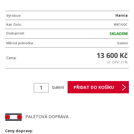
Výrobce:
Harvia
Kat. číslo:
WK160C
Dostupnost:
SKLADEM
Měrná jednotka:
balení
13 600 Kč
Cena:
vč. DPH 21%
balení
PALETOVÁ DOPRAVA
Ceny dopravy: