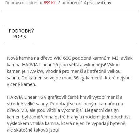
Doprava na adresu:
899 Kč
/ doručení 1-4 pracovní dny
PODROBNÝ
POPIS
Nová kamna na dřevo WK160C podobná kamnům M3, avšak
kamna HARVIA Linear 16 jsou větší a výkonnější! Výkon
kamen je 17,9 kW, vhodná pro menší až středně velkou
saunu. Do kamen se vejde max. 36 kg kamenů, které nejsou
v ceně kamen.
HARVIA Linear 16 v grafitově černé hravě vytopí menší a
středně velké sauny. Podobají se oblíbeným kamnům na
dřevo M3, ale jsou větší a výkonnější! Elegantní design
kamen byl zaměřen na ostré hrany a moderní jednoduchost.
Výsledkem vznikla kamna, která nejen že vypadají bytelně,
ale skutečně taková jsou!