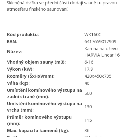
Skleněná dvířka ve přední části dodají sauně tu pravou
atmosféru finského saunování.
Kód produktu:
WK160C
EAN:
6417659017909
Kamna na dřevo
Název:
HARVIA Linear 16
Vhodný objem sauny (m3):
6-16
Výkon (kW):
17,9
Rozměry (ŠxHxVmm):
420x450x735
Váha (kg):
46
Umístění komínového výstupu na
560
zadní straně (mm):
Umístění komínového výstupu na
130
vrchu (mm):
Průměr komínového výstupu
115
(mm):
Max. kapacita kamenů (kg):
36