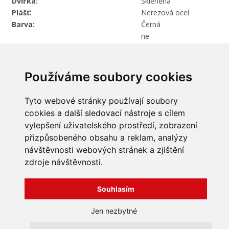
Dvířka:
Skleněná
Plášť:
Nerezová ocel
Barva:
Černá
ne
Přikládání zvenku:
Používáme soubory cookies
Tyto webové stránky používají soubory
cookies a další sledovací nástroje s cílem
vylepšení uživatelského prostředí, zobrazení
INFORMACE
přizpůsobeného obsahu a reklam, analýzy
návštěvnosti webových stránek a zjištění
Obchodní podmínky
zdroje návštěvnosti.
Zpracování a ochrana
osobních údajů
Všechna práva vyhrazena
Bravura s.r.o. © 2026
Jak nakupovat
Souhlasím
O nás
profesionální webové stránky: triangl web
Kontakt
grafika: dwgd
Jen nezbytné
Reklamace, odstoupení od
smlouvy