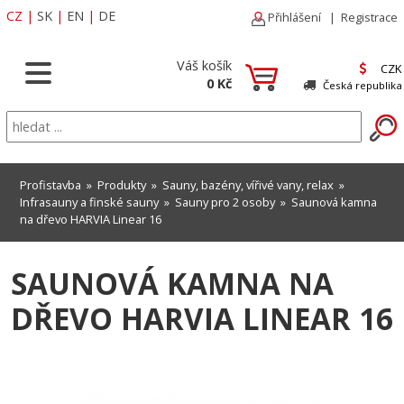
CZ
|
SK
|
EN
|
DE
Přihlášení
|
Registrace
Váš košík
CZK
0 Kč
Česká republika
Profistavba
»
Produkty
»
Sauny, bazény, vířivé vany, relax
»
Infrasauny a finské sauny
»
Sauny pro 2 osoby
» Saunová kamna
na dřevo HARVIA Linear 16
SAUNOVÁ KAMNA NA
DŘEVO HARVIA LINEAR 16