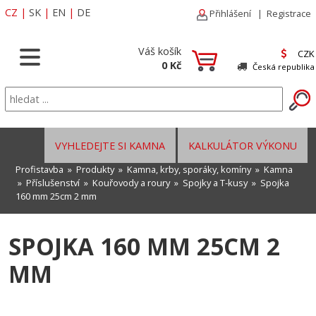
CZ
|
SK
|
EN
|
DE
Přihlášení
|
Registrace
Váš košík
CZK
0 Kč
Česká republika
VYHLEDEJTE SI KAMNA
KALKULÁTOR VÝKONU
Profistavba
»
Produkty
»
Kamna, krby, sporáky, komíny
»
Kamna
»
Příslušenství
»
Kouřovody a roury
»
Spojky a T-kusy
» Spojka
160 mm 25cm 2 mm
SPOJKA 160 MM 25CM 2
MM