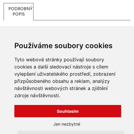
PODROBNÝ
POPIS
Používáme soubory cookies
Tyto webové stránky používají soubory
cookies a další sledovací nástroje s cílem
vylepšení uživatelského prostředí, zobrazení
přizpůsobeného obsahu a reklam, analýzy
INFORMACE
návštěvnosti webových stránek a zjištění
Obchodní podmínky
zdroje návštěvnosti.
Zpracování a ochrana
osobních údajů
Všechna práva vyhrazena
Bravura s.r.o. © 2026
Souhlasím
Jak nakupovat
O nás
profesionální webové stránky: triangl web
Jen nezbytné
Kontakt
grafika: dwgd
Reklamace, odstoupení od