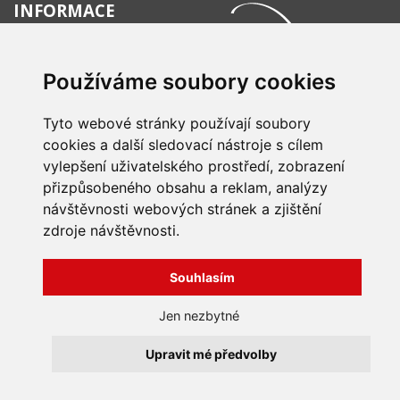
INFORMACE
Obchodní podmínky
Zpracování a ochrana
Používáme soubory cookies
osobních údajů
Všechna práva vyhrazena
Bravura s.r.o. © 2026
Jak nakupovat
O nás
Tyto webové stránky používají soubory
profesionální webové stránky: triangl web
Kontakt
grafika: dwgd
cookies a další sledovací nástroje s cílem
Reklamace, odstoupení od
vylepšení uživatelského prostředí, zobrazení
smlouvy
přizpůsobeného obsahu a reklam, analýzy
návštěvnosti webových stránek a zjištění
zdroje návštěvnosti.
Souhlasím
Jen nezbytné
Upravit mé předvolby