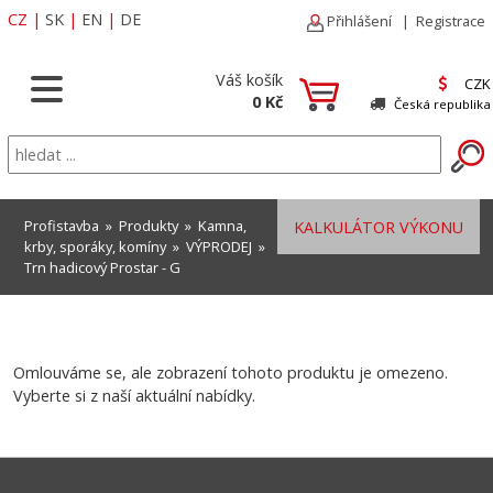
CZ
|
SK
|
EN
|
DE
Přihlášení
|
Registrace
Váš košík
CZK
0 Kč
Česká republika
Profistavba
»
Produkty
»
Kamna,
KALKULÁTOR VÝKONU
krby, sporáky, komíny
»
VÝPRODEJ
»
Trn hadicový Prostar - G
Omlouváme se, ale zobrazení tohoto produktu je omezeno.
Vyberte si z naší aktuální nabídky.