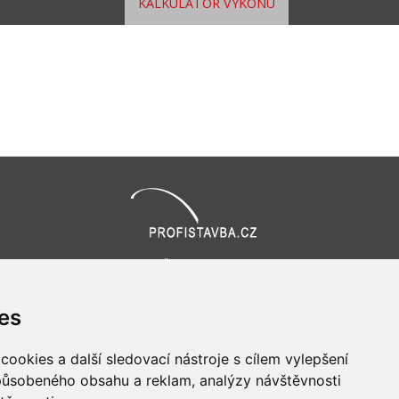
KALKULÁTOR VÝKONU
Všechna práva vyhrazena
Bravura s.r.o. © 2026
profesionální webové stránky: triangl web
es
grafika: dwgd
ookies a další sledovací nástroje s cílem vylepšení
způsobeného obsahu a reklam, analýzy návštěvnosti