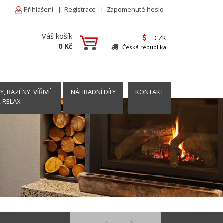
Přihlášení
|
Registrace
|
Zapomenuté heslo
Váš košík
CZK
0 Kč
Česká republika
, BAZÉNY, VÍŘIVÉ
NÁHRADNÍ DÍLY
KONTAKT
, RELAX