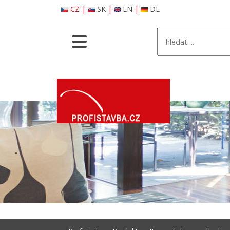
CZ
|
SK
|
EN
|
DE