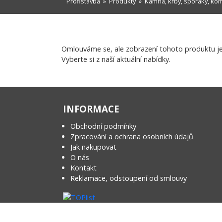
Profistavba
»
Produkty
»
Kamna, krby, sporáky, ko
Omlouváme se, ale zobrazení tohoto produktu j
Vyberte si z naší aktuální nabídky.
INFORMACE
Obchodní podmínky
Zpracování a ochrana osobních údajů
Jak nakupovat
O nás
Kontakt
Reklamace, odstoupení od smlouvy