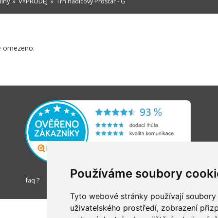
míny
»
VÝPRODEJ
» Trn hadicový Prostar - G
e omezeno.
Používáme soubory cooki
faq ?
Tyto webové stránky používají soubory c
uživatelského prostředí, zobrazení při