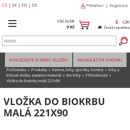
CZ
|
SK
|
EN
|
DE
Přihlášení
|
Registrace
Váš košík
CZK
0 Kč
Česká republika
VYHLEDEJTE SI KRBY, VLOŽKY
KALKULÁTOR VÝKONU
Profistavba
»
Produkty
»
Kamna, krby, sporáky, komíny
»
Krby a
krbové vložky, stavební materiál
»
Bio krby
»
Příslušenství
»
Vložka do biokrbu malá 221x90
VLOŽKA DO BIOKRBU
MALÁ 221X90