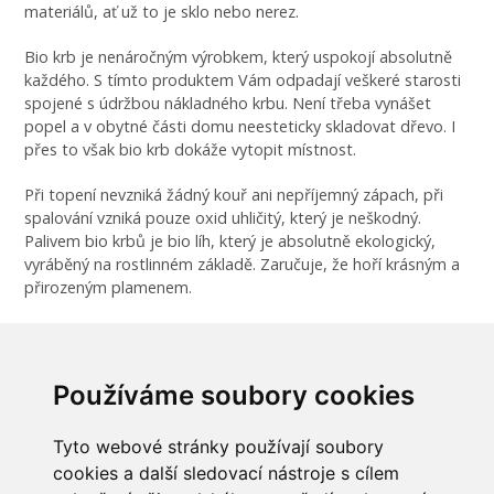
materiálů, ať už to je sklo nebo nerez.
Bio krb je nenáročným výrobkem, který uspokojí absolutně
každého. S tímto produktem Vám odpadají veškeré starosti
spojené s údržbou nákladného krbu. Není třeba vynášet
popel a v obytné části domu neesteticky skladovat dřevo. I
přes to však bio krb dokáže vytopit místnost.
Při topení nevzniká žádný kouř ani nepříjemný zápach, při
spalování vzniká pouze oxid uhličitý, který je neškodný.
Palivem bio krbů je bio líh, který je absolutně ekologický,
vyráběný na rostlinném základě. Zaručuje, že hoří krásným a
přirozeným plamenem.
UPOZORNĚNÍ: Nelijte palivo (bio-líh) mimo nerezovou
nádobu, která je pro toto palivo určena. Může způsobit
poškození nátěru a negativně zasáhnout další okolí tohoto
Používáme soubory cookies
krbu.
Tyto webové stránky používají soubory
cookies a další sledovací nástroje s cílem