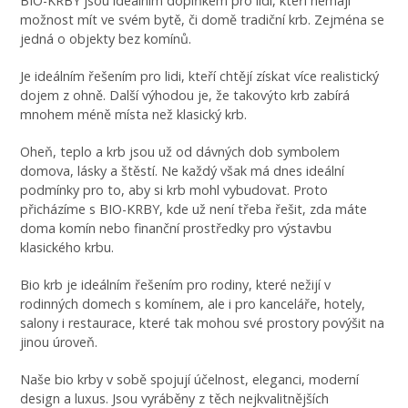
BIO-KRBY jsou ideálním doplňkem pro lidi, kteří nemají
možnost mít ve svém bytě, či domě tradiční krb. Zejména se
jedná o objekty bez komínů.
Je ideálním řešením pro lidi, kteří chtějí získat více realistický
dojem z ohně. Další výhodou je, že takovýto krb zabírá
mnohem méně místa než klasický krb.
Oheň, teplo a krb jsou už od dávných dob symbolem
domova, lásky a štěstí. Ne každý však má dnes ideální
podmínky pro to, aby si krb mohl vybudovat. Proto
přicházíme s BIO-KRBY, kde už není třeba řešit, zda máte
doma komín nebo finanční prostředky pro výstavbu
klasického krbu.
Bio krb je ideálním řešením pro rodiny, které nežijí v
rodinných domech s komínem, ale i pro kanceláře, hotely,
salony i restaurace, které tak mohou své prostory povýšit na
jinou úroveň.
Naše bio krby v sobě spojují účelnost, eleganci, moderní
design a luxus. Jsou vyráběny z těch nejkvalitnějších