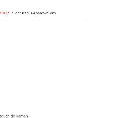
210 Kč
/ doručení 1-4 pracovní dny
vzduch do kamen.