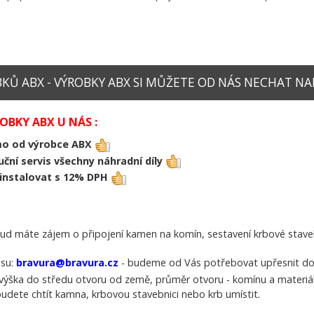
Ů ABX - VÝROBKY ABX SI MŮŽETE OD NÁS NECHAT NA
BKY ABX U NÁS :
mo od výrobce ABX
uční servis všechny náhradní díly
ainstalovat s 12% DPH
d máte zájem o připojení kamen na komín, sestavení krbové staveb
esu:
bravura@bravura.cz
- budeme od Vás potřebovat upřesnit doda
 výška do středu otvoru od země, průměr otvoru - komínu a materiál
budete chtít kamna, krbovou stavebnici nebo krb umístit.