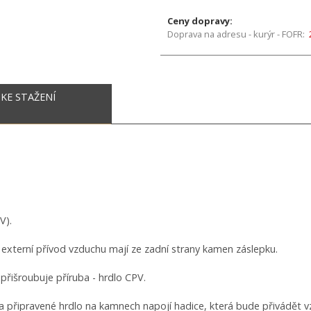
Ceny dopravy:
Doprava na adresu - kurýr - FOFR:
KE STAŽENÍ
V).
xterní přívod vzduchu mají ze zadní strany kamen záslepku.
přišroubuje příruba - hrdlo CPV.
 připravené hrdlo na kamnech napojí hadice, která bude přivádět 