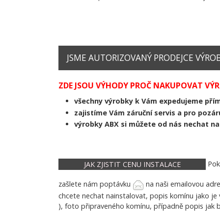
JSME AUTORIZOVANÝ PRODEJCE VÝROBK
ZDE JSOU VÝHODY PROČ NAKUPOVAT VÝRO
všechny výrobky k Vám expedujeme pří
zajistíme Vám záruční servis a pro pozár
výrobky ABX si můžete od nás nechat n
Poku
JAK ZJISTIT CENU INSTALACE
zašlete nám poptávku
na naši emailovou adr
chcete nechat nainstalovat, popis komínu jako je
), foto připraveného komínu, případně popis jak 