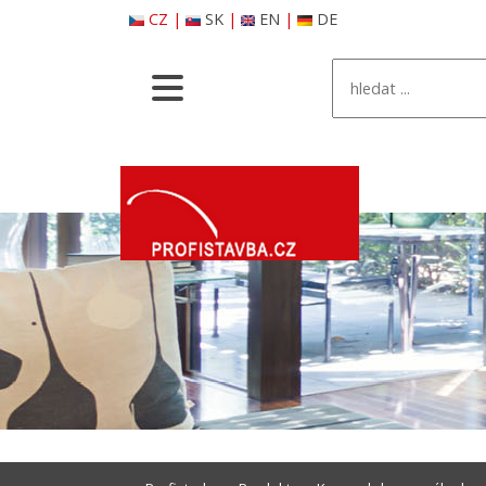
CZ
|
SK
|
EN
|
DE