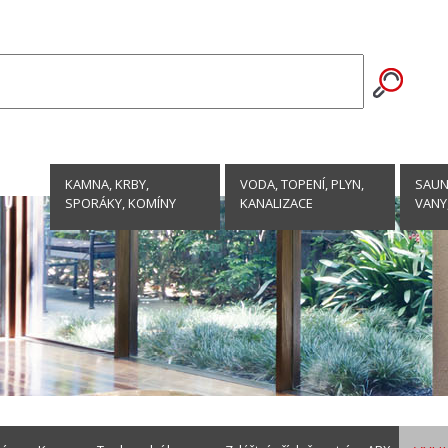
KAMNA, KRBY,
VODA, TOPENÍ, PLYN,
SAUNY
SPORÁKY, KOMÍNY
KANALIZACE
VANY