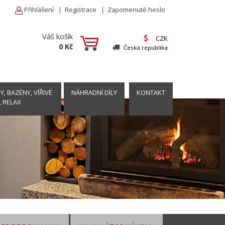
Přihlášení
|
Registrace
|
Zapomenuté heslo
Váš košík
CZK
0 Kč
Česká republika
, BAZÉNY, VÍŘIVÉ
NÁHRADNÍ DÍLY
KONTAKT
, RELAX