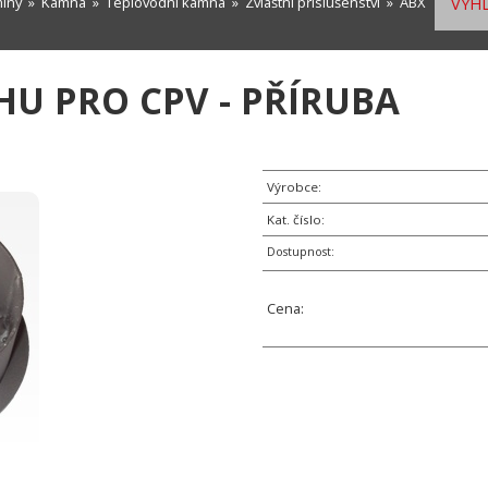
míny
»
Kamna
»
Teplovodní kamna
»
Zvláštní příslušenství
» ABX
VYHL
U PRO CPV - PŘÍRUBA
Výrobce:
Kat. číslo:
Dostupnost:
Cena: