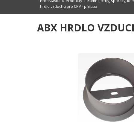
Profistavba
»
Produkty
»
Kamna, krby, sporáky, ko
hrdlo vzduchu pro CPV - příruba
ABX HRDLO VZDUCH