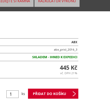
EDEJTE SI KAMNA
KALKULÁTOR VÝKONU
ABX
abx_prisl_2016_3
SKLADEM - IHNED K EXPEDICI
445 Kč
vč. DPH 21%
ks