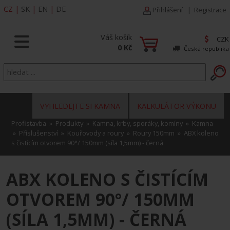
CZ
|
SK
|
EN
|
DE
Přihlášení
|
Registrace
Váš košík
CZK
0 Kč
Česká republika
VYHLEDEJTE SI KAMNA
KALKULÁTOR VÝKONU
Profistavba
»
Produkty
»
Kamna, krby, sporáky, komíny
»
Kamna
»
Příslušenství
»
Kouřovody a roury
»
Roury 150mm
» ABX koleno
s čistícím otvorem 90°/ 150mm (síla 1,5mm) - černá
ABX KOLENO S ČISTÍCÍM
OTVOREM 90°/ 150MM
(SÍLA 1,5MM) - ČERNÁ