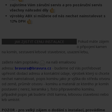
zajistíme Vám záruční servis a pro pozáruční servis
všechny náhradní díly
výrobky ABX si můžete od nás nechat nainstalovat s
12% DPH
Pokud máte zájem
JAK ZJISTIT CENU INSTALACE
o připojení kamen
na komín, sestavení krbové stavebnice, usazení krbu,
zašlete nám poptávku
na naši emailovou
adresu:
bravura@bravura.cz
- budeme od Vás potřebovat
upřesnit dodací adresu a kontaktní údaje, výrobek který si chcete
nechat nainstalovat, popis komínu jako je výška do středu otvoru
od země, průměr otvoru - komínu a materiál ze kterého je komín
postaven ( nerez, keramika ), foto připraveného komínu,
případně popis jak budete chtít kamna, krbovou stavebnici nebo
krb umístit.
POZOR - pro velký zájem o dodání s instalací, provádíme