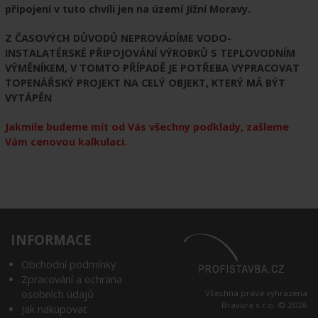
připojení v tuto chvíli jen na území Jižní Moravy.
Z ČASOVÝCH DŮVODŮ NEPROVÁDÍME VODO-
INSTALATÉRSKÉ PŘIPOJOVÁNÍ VÝROBKŮ S TEPLOVODNÍM
VÝMĚNÍKEM, V TOMTO PŘÍPADĚ JE POTŘEBA VYPRACOVAT
TOPENÁŘSKÝ PROJEKT NA CELÝ OBJEKT, KTERÝ MÁ BÝT
VYTÁPĚN
Jakmile budeme mít od Vás všechny podklady, zašleme
Vám cenovou kalkulaci.
INFORMACE
Obchodní podmínky
Zpracování a ochrana
osobních údajů
Všechna práva vyhrazena
Bravura s.r.o. © 2026
Jak nakupovat