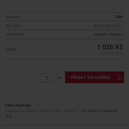
Výrobce:
ABX
Kat. číslo:
abx_roury_150_17
Dostupnost:
obvykle skladem
1 026 Kč
Cena:
vč. DPH 21%
ks
Ceny dopravy:
Doprava na adresu - kurýr - FOFR:
210 Kč
/ doručení 1-4 pracovní
dny