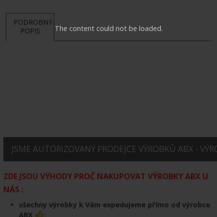
PODROBNÝ
The content could not be loaded.
POPIS
JSME AUTORIZOVANÝ PRODEJCE VÝROBKŮ ABX - VÝRO
ZDE JSOU VÝHODY PROČ NAKUPOVAT VÝROBKY ABX U
NÁS :
všechny výrobky k Vám expedujeme přímo od výrobce
ABX