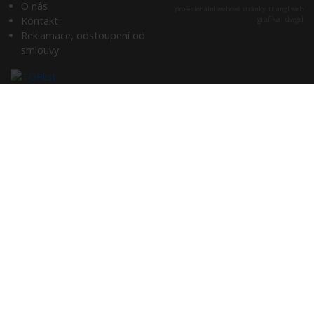
O nás
profesionální webové stránky: triangl web
Kontakt
grafika: dwgd
Reklamace, odstoupení od
smlouvy