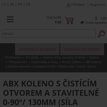
CZ
|
SK
|
EN
|
DE
Přihlášení
|
Registrace
Váš košík
CZK
0 Kč
Česká republika
VYHLEDEJTE SI KAMNA
KALKULÁTOR VÝKONU
Profistavba
»
Produkty
»
Kamna, krby, sporáky, komíny
»
Kamna
»
Příslušenství
»
Kouřovody a roury
»
Roury 130mm
» ABX koleno
s čistícím otvorem a stavitelné 0-90°/ 130mm (síla 1,5mm) - černá
ABX KOLENO S ČISTÍCÍM
OTVOREM A STAVITELNÉ
0-90°/ 130MM (SÍLA