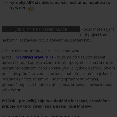
výrobky ABX si můžete od nás nechat nainstalovat s
12% DPH
Pokud máte zájem
JAK ZJISTIT CENU INSTALACE
o připojení kamen
na komín, sestavení krbové stavebnice, usazení krbu,
zašlete nám poptávku
na naši emailovou
adresu:
bravura@bravura.cz
- budeme od Vás potřebovat
upřesnit dodací adresu a kontaktní údaje, výrobek který si chcete
nechat nainstalovat, popis komínu jako je výška do středu otvoru
od země, průměr otvoru - komínu a materiál ze kterého je komín
postaven ( nerez, keramika ), foto připraveného komínu,
případně popis jak budete chtít kamna, krbovou stavebnici nebo
krb umístit.
POZOR - pro velký zájem o dodání s instalací, provádíme
připojení v tuto chvíli jen na území Jižní Moravy.
Z ČASOVÝCH DŮVODŮ NEPROVÁDÍME VODO-