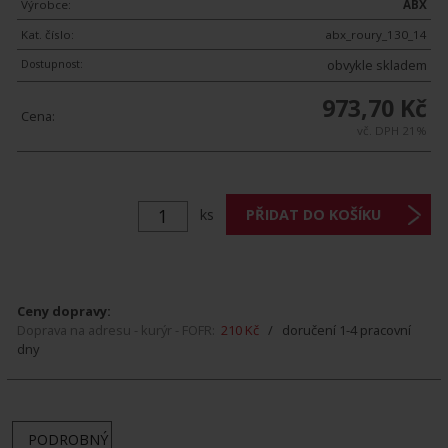
Výrobce:
ABX
Kat. číslo:
abx_roury_130_14
Dostupnost:
obvykle skladem
973,70 Kč
Cena:
vč. DPH 21%
ks
Ceny dopravy:
Doprava na adresu - kurýr - FOFR:
210 Kč
/ doručení 1-4 pracovní
dny
PODROBNÝ