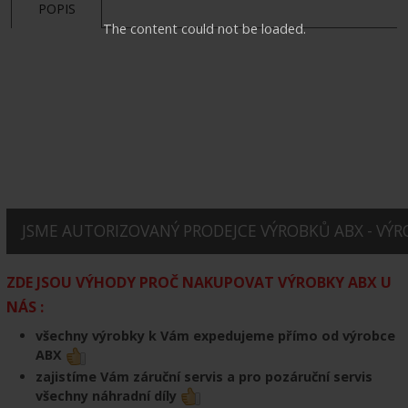
POPIS
The content could not be loaded.
JSME AUTORIZOVANÝ PRODEJCE VÝROBKŮ ABX - VÝRO
ZDE JSOU VÝHODY PROČ NAKUPOVAT VÝROBKY ABX U
NÁS :
všechny výrobky k Vám expedujeme přímo od výrobce
ABX
zajistíme Vám záruční servis a pro pozáruční servis
všechny náhradní díly