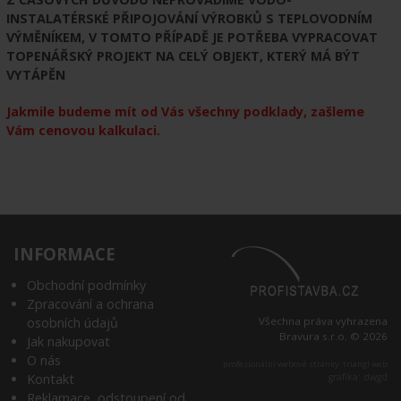
INSTALATÉRSKÉ PŘIPOJOVÁNÍ VÝROBKŮ S TEPLOVODNÍM
VÝMĚNÍKEM, V TOMTO PŘÍPADĚ JE POTŘEBA VYPRACOVAT
TOPENÁŘSKÝ PROJEKT NA CELÝ OBJEKT, KTERÝ MÁ BÝT
VYTÁPĚN
Jakmile budeme mít od Vás všechny podklady, zašleme
Vám cenovou kalkulaci.
INFORMACE
Obchodní podmínky
Zpracování a ochrana
osobních údajů
Všechna práva vyhrazena
Bravura s.r.o. © 2026
Jak nakupovat
O nás
profesionální webové stránky: triangl web
Kontakt
grafika: dwgd
Reklamace, odstoupení od