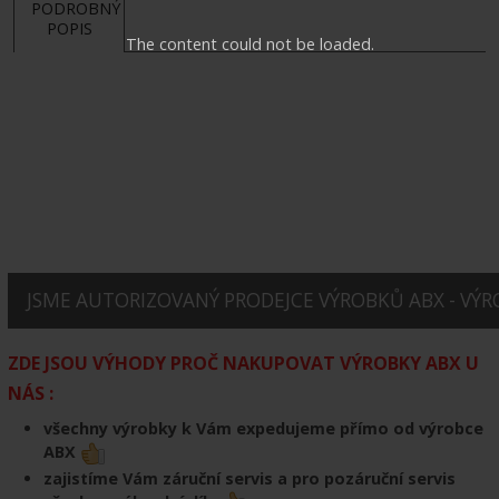
PODROBNÝ
POPIS
The content could not be loaded.
JSME AUTORIZOVANÝ PRODEJCE VÝROBKŮ ABX - VÝRO
ZDE JSOU VÝHODY PROČ NAKUPOVAT VÝROBKY ABX U
NÁS :
všechny výrobky k Vám expedujeme přímo od výrobce
ABX
zajistíme Vám záruční servis a pro pozáruční servis