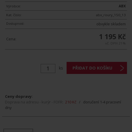
Výrobce:
ABX
Kat. číslo:
abx_roury_150_13
Dostupnost:
obvykle skladem
1 195 Kč
Cena:
vč. DPH 21%
ks
Ceny dopravy:
Doprava na adresu - kurýr - FOFR:
210 Kč
/ doručení 1-4 pracovní
dny