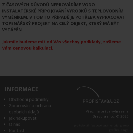
Z ČASOVÝCH DŮVODŮ NEPROVÁDÍME VODO-
INSTALATÉRSKÉ PŘIPOJOVÁNÍ VÝROBKŮ S TEPLOVODNÍM
VÝMĚNÍKEM, V TOMTO PŘÍPADĚ JE POTŘEBA VYPRACOVAT
TOPENÁŘSKÝ PROJEKT NA CELÝ OBJEKT, KTERÝ MÁ BÝT
VYTÁPĚN
Jakmile budeme mít od Vás všechny podklady, zašleme
Vám cenovou kalkulaci.
INFORMACE
Obchodní podmínky
Zpracování a ochrana
osobních údajů
Všechna práva vyhrazena
Bravura s.r.o. © 2026
Jak nakupovat
O nás
profesionální webové stránky: triangl web
Kontakt
grafika: dwgd