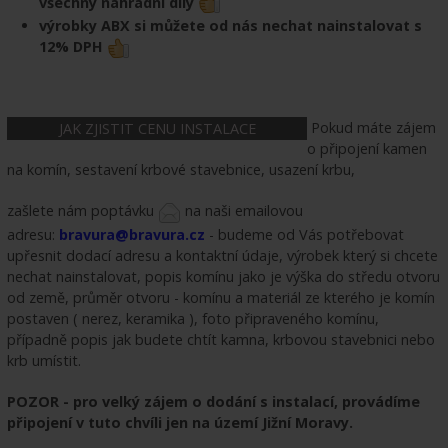
všechny náhradní díly
výrobky ABX si můžete od nás nechat nainstalovat s
12% DPH
Pokud máte zájem
JAK ZJISTIT CENU INSTALACE
o připojení kamen
na komín, sestavení krbové stavebnice, usazení krbu,
zašlete nám poptávku
na naši emailovou
adresu:
bravura@bravura.cz
- budeme od Vás potřebovat
upřesnit dodací adresu a kontaktní údaje, výrobek který si chcete
nechat nainstalovat, popis komínu jako je výška do středu otvoru
od země, průměr otvoru - komínu a materiál ze kterého je komín
postaven ( nerez, keramika ), foto připraveného komínu,
případně popis jak budete chtít kamna, krbovou stavebnici nebo
krb umístit.
POZOR - pro velký zájem o dodání s instalací, provádíme
připojení v tuto chvíli jen na území Jižní Moravy.