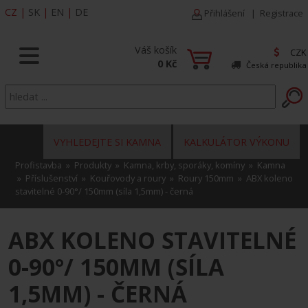
CZ
|
SK
|
EN
|
DE
Přihlášení
|
Registrace
Váš košík
CZK
0 Kč
Česká republika
VYHLEDEJTE SI KAMNA
KALKULÁTOR VÝKONU
Profistavba
»
Produkty
»
Kamna, krby, sporáky, komíny
»
Kamna
»
Příslušenství
»
Kouřovody a roury
»
Roury 150mm
» ABX koleno
stavitelné 0-90°/ 150mm (síla 1,5mm) - černá
ABX KOLENO STAVITELNÉ
0-90°/ 150MM (SÍLA
1,5MM) - ČERNÁ