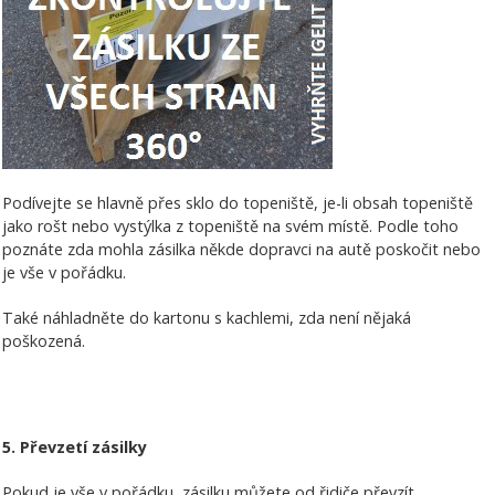
Podívejte se hlavně přes sklo do topeniště, je-li obsah topeniště
jako rošt nebo vystýlka z topeniště na svém místě. Podle toho
poznáte zda mohla zásilka někde dopravci na autě poskočit nebo
je vše v pořádku.
Také náhladněte do kartonu s kachlemi, zda není nějaká
poškozená.
5. Převzetí zásilky
Pokud je vše v pořádku, zásilku můžete od řidiče převzít