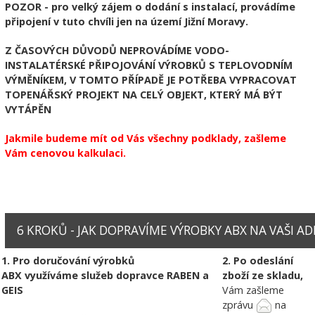
POZOR - pro velký zájem o dodání s instalací, provádíme
připojení v tuto chvíli jen na území Jižní Moravy.
Z ČASOVÝCH DŮVODŮ NEPROVÁDÍME VODO-
INSTALATÉRSKÉ PŘIPOJOVÁNÍ VÝROBKŮ S TEPLOVODNÍM
VÝMĚNÍKEM, V TOMTO PŘÍPADĚ JE POTŘEBA VYPRACOVAT
TOPENÁŘSKÝ PROJEKT NA CELÝ OBJEKT, KTERÝ MÁ BÝT
VYTÁPĚN
Jakmile budeme mít od Vás všechny podklady, zašleme
Vám cenovou kalkulaci.
6 KROKŮ - JAK DOPRAVÍME VÝROBKY ABX NA VAŠI ADRE
1. Pro doručování výrobků
2. Po odeslání
ABX využíváme služeb dopravce RABEN a
zboží ze skladu,
GEIS
Vám zašleme
zprávu
na