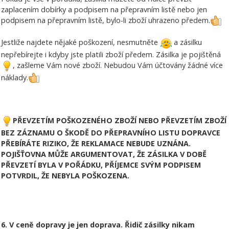
zaplacením dobírky a podpisem na přepravním listě nebo jen
podpisem na přepravním listě, bylo-li zboží uhrazeno předem.
Jestliže najdete nějaké poškození, nesmutněte
a zásilku
nepřebírejte i kdyby jste platili zboží předem. Zásilka je pojištěná
, zašleme Vám nové zboží. Nebudou Vám účtovány žádné více
náklady.
PŘEVZETÍM POŠKOZENÉHO ZBOŽÍ NEBO PŘEVZETÍM ZBOŽÍ
BEZ ZÁZNAMU O ŠKODĚ DO PŘEPRAVNÍHO LISTU DOPRAVCE
PŘEBÍRÁTE RIZIKO, ŽE REKLAMACE NEBUDE UZNÁNA.
POJIŠŤOVNA MŮŽE ARGUMENTOVAT, ŽE ZÁSILKA V DOBĚ
PŘEVZETÍ BYLA V POŘÁDKU, PŘÍJEMCE SVÝM PODPISEM
POTVRDIL, ŽE NEBYLA POŠKOZENA.
6. V ceně dopravy je jen doprava. Řidič zásilky nikam