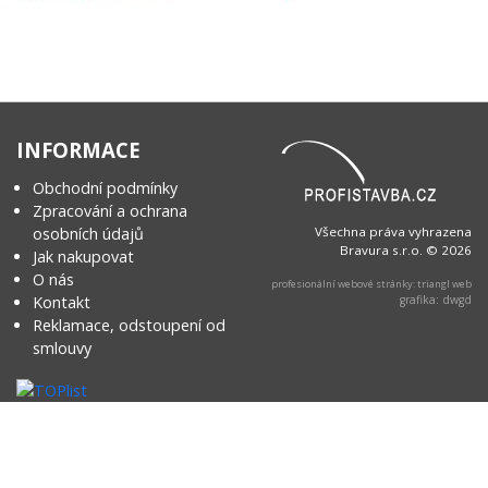
INFORMACE
Obchodní podmínky
Zpracování a ochrana
osobních údajů
Všechna práva vyhrazena
Bravura s.r.o. © 2026
Jak nakupovat
O nás
profesionální webové stránky: triangl web
Kontakt
grafika: dwgd
Reklamace, odstoupení od
smlouvy