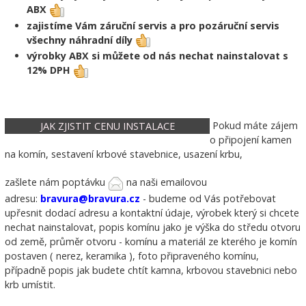
ABX
zajistíme Vám záruční servis a pro pozáruční servis
všechny náhradní díly
výrobky ABX si můžete od nás nechat nainstalovat s
12% DPH
Pokud máte zájem
JAK ZJISTIT CENU INSTALACE
o připojení kamen
na komín, sestavení krbové stavebnice, usazení krbu,
zašlete nám poptávku
na naši emailovou
adresu:
bravura@bravura.cz
- budeme od Vás potřebovat
upřesnit dodací adresu a kontaktní údaje, výrobek který si chcete
nechat nainstalovat, popis komínu jako je výška do středu otvoru
od země, průměr otvoru - komínu a materiál ze kterého je komín
postaven ( nerez, keramika ), foto připraveného komínu,
případně popis jak budete chtít kamna, krbovou stavebnici nebo
krb umístit.