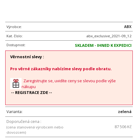
Výrobce:
ABX
Kat. číslo:
abx_exclusive_2021-09_12
Dostupnost:
SKLADEM - IHNED K EXPEDICI
Věrnostní slevy :
Pro věrné zákazníky nabízíme slevy podle obratu.
Zaregistrujte se, uvidíte ceny se slevou podle výše
nákupu
-- REGISTRACE ZDE --
Varianta:
zelená
Doporučená cena :
87 506 Kč
(cena stanovená výrobcem nebo
dovozcem)