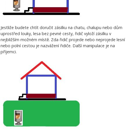
Jestliže budete chtít doručit zásilku na chatu, chalupu nebo dům
uprostřed louky, lesa bez pevné cesty, řidič vyloží zásilku v
nejbližším možném místě. Zda řidič projede nebo neprojede lesní
nebo polní cestou je nazvážení řidiče. Další manipulace je na
příjemci.