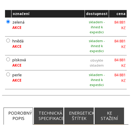
označení
dostupnost
cena
zelená
84 881
skladem -
ihned k
Kč
AKCE
expedici
hnědá
84 881
skladem -
ihned k
Kč
AKCE
expedici
písková
84 881
obvykle
Kč
AKCE
skladem
perle
84 881
skladem -
ihned k
Kč
AKCE
expedici
PODROBNÝ
TECHNICKÁ
ENERGETICKÝ
KE
POPIS
SPECIFIKACE
ŠTÍTEK
STAŽENÍ