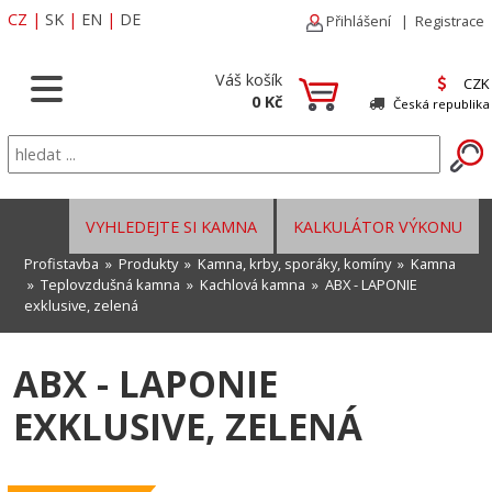
CZ
|
SK
|
EN
|
DE
Přihlášení
|
Registrace
Váš košík
CZK
0 Kč
Česká republika
VYHLEDEJTE SI KAMNA
KALKULÁTOR VÝKONU
Profistavba
»
Produkty
»
Kamna, krby, sporáky, komíny
»
Kamna
»
Teplovzdušná kamna
»
Kachlová kamna
» ABX - LAPONIE
exklusive, zelená
ABX - LAPONIE
EXKLUSIVE, ZELENÁ