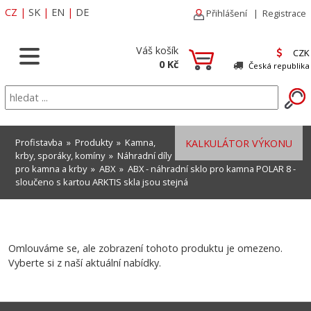
CZ
|
SK
|
EN
|
DE
Přihlášení
|
Registrace
Váš košík
CZK
0 Kč
Česká republika
Profistavba
»
Produkty
»
Kamna,
KALKULÁTOR VÝKONU
krby, sporáky, komíny
»
Náhradní díly
pro kamna a krby
»
ABX
» ABX - náhradní sklo pro kamna POLAR 8 -
sloučeno s kartou ARKTIS skla jsou stejná
Omlouváme se, ale zobrazení tohoto produktu je omezeno.
Vyberte si z naší aktuální nabídky.