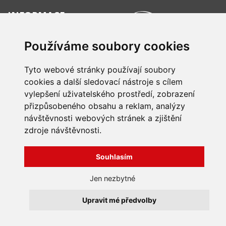
INFORMACE
Obchodní podmínky
Zpracování a ochrana
Používáme soubory cookies
osobních údajů
Všechna práva vyhrazena
Bravura s.r.o. © 2026
Jak nakupovat
Tyto webové stránky používají soubory
O nás
profesionální webové stránky: triangl web
cookies a další sledovací nástroje s cílem
Kontakt
grafika: dwgd
vylepšení uživatelského prostředí, zobrazení
Reklamace, odstoupení od
přizpůsobeného obsahu a reklam, analýzy
smlouvy
návštěvnosti webových stránek a zjištění
zdroje návštěvnosti.
Souhlasím
Jen nezbytné
Upravit mé předvolby