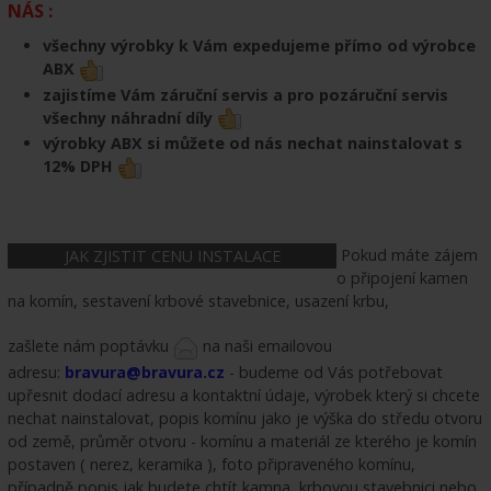
NÁS :
všechny výrobky k Vám expedujeme přímo od výrobce
ABX
zajistíme Vám záruční servis a pro pozáruční servis
všechny náhradní díly
výrobky ABX si můžete od nás nechat nainstalovat s
12% DPH
Pokud máte zájem
JAK ZJISTIT CENU INSTALACE
o připojení kamen
na komín, sestavení krbové stavebnice, usazení krbu,
zašlete nám poptávku
na naši emailovou
adresu:
bravura@bravura.cz
- budeme od Vás potřebovat
upřesnit dodací adresu a kontaktní údaje, výrobek který si chcete
nechat nainstalovat, popis komínu jako je výška do středu otvoru
od země, průměr otvoru - komínu a materiál ze kterého je komín
postaven ( nerez, keramika ), foto připraveného komínu,
případně popis jak budete chtít kamna, krbovou stavebnici nebo