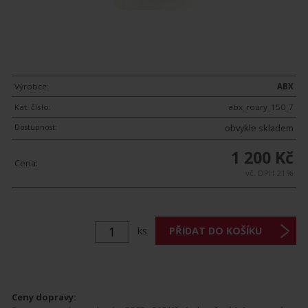
Výrobce:
ABX
Kat. číslo:
abx_roury_150_7
Dostupnost:
obvykle skladem
1 200 Kč
Cena:
vč. DPH 21%
ks
Ceny dopravy: