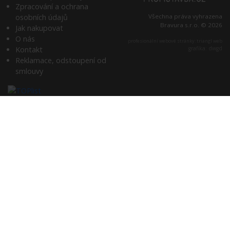
Zpracování a ochrana
osobních údajů
Všechna práva vyhrazena
Bravura s.r.o. © 2026
Jak nakupovat
O nás
profesionální webové stránky: triangl web
Kontakt
grafika: dwgd
Reklamace, odstoupení od
smlouvy