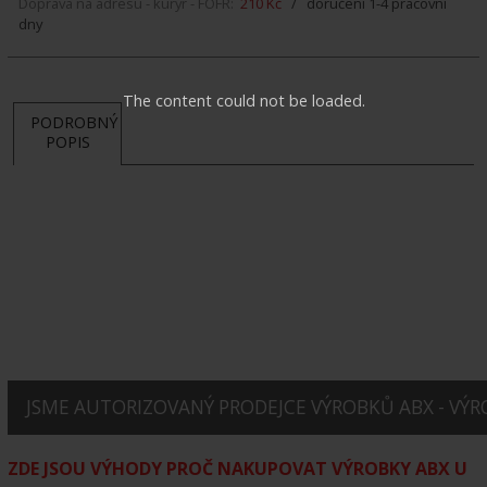
Doprava na adresu - kurýr - FOFR:
210 Kč
/ doručení 1-4 pracovní
dny
The content could not be loaded.
PODROBNÝ
POPIS
JSME AUTORIZOVANÝ PRODEJCE VÝROBKŮ ABX - VÝRO
ZDE JSOU VÝHODY PROČ NAKUPOVAT VÝROBKY ABX U