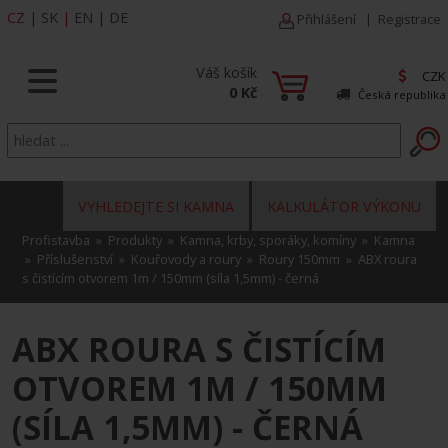
CZ
|
SK
|
EN
|
DE
Přihlášení
|
Registrace
Váš košík
CZK
0 Kč
Česká republika
VYHLEDEJTE SI KAMNA
KALKULÁTOR VÝKONU
Profistavba
»
Produkty
»
Kamna, krby, sporáky, komíny
»
Kamna
»
Příslušenství
»
Kouřovody a roury
»
Roury 150mm
» ABX roura
s čistícím otvorem 1m / 150mm (síla 1,5mm) - černá
ABX ROURA S ČISTÍCÍM
OTVOREM 1M / 150MM
(SÍLA 1,5MM) - ČERNÁ