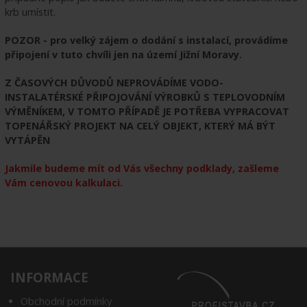
krb umístit.
POZOR - pro velký zájem o dodání s instalací, provádíme
připojení v tuto chvíli jen na území Jižní Moravy.
Z ČASOVÝCH DŮVODŮ NEPROVÁDÍME VODO-
INSTALATÉRSKÉ PŘIPOJOVÁNÍ VÝROBKŮ S TEPLOVODNÍM
VÝMĚNÍKEM, V TOMTO PŘÍPADĚ JE POTŘEBA VYPRACOVAT
TOPENÁŘSKÝ PROJEKT NA CELÝ OBJEKT, KTERÝ MÁ BÝT
VYTÁPĚN
Jakmile budeme mít od Vás všechny podklady, zašleme
Vám cenovou kalkulaci.
INFORMACE
Obchodní podmínky