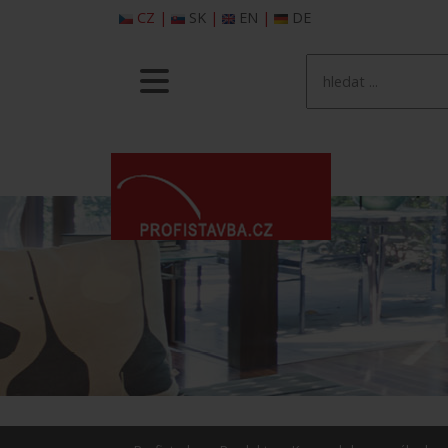
CZ
|
SK
|
EN
|
DE