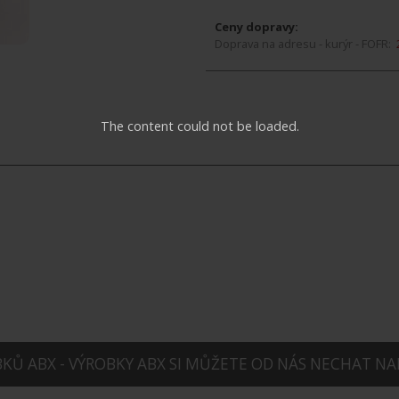
Ceny dopravy:
Doprava na adresu - kurýr - FOFR:
The content could not be loaded.
Ů ABX - VÝROBKY ABX SI MŮŽETE OD NÁS NECHAT NA