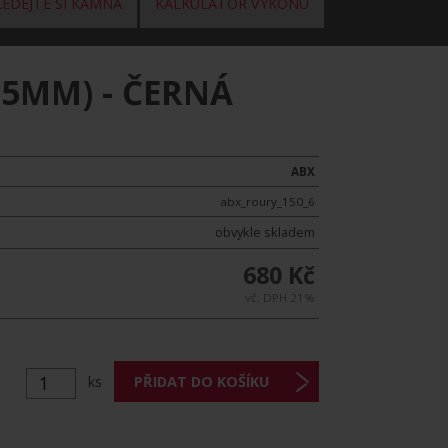
EDEJTE SI KAMNA
KALKULÁTOR VÝKONU
,5MM) - ČERNÁ
ABX
abx_roury_150_6
obvykle skladem
680 Kč
vč. DPH 21%
ks