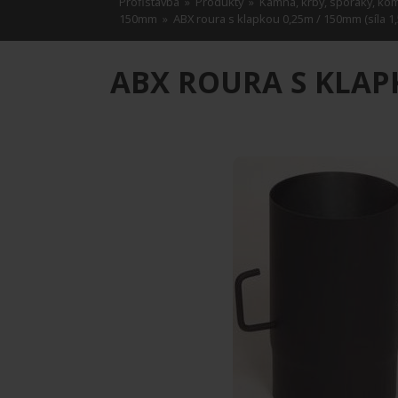
Profistavba
»
Produkty
»
Kamna, krby, sporáky, ko
150mm
» ABX roura s klapkou 0,25m / 150mm (síla 1
ABX ROURA S KLAPK