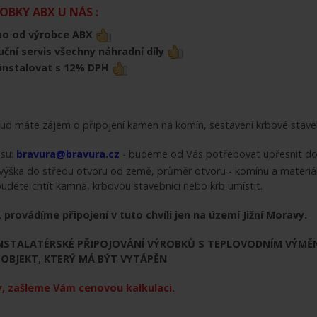
BKY ABX U NÁS :
mo od výrobce ABX
uční servis všechny náhradní díly
ainstalovat s 12% DPH
d máte zájem o připojení kamen na komín, sestavení krbové staveb
esu:
bravura@bravura.cz
- budeme od Vás potřebovat upřesnit doda
 výška do středu otvoru od země, průměr otvoru - komínu a materiál
budete chtít kamna, krbovou stavebnici nebo krb umístit.
 provádíme připojení v tuto chvíli jen na území Jižní Moravy.
STALATÉRSKÉ PŘIPOJOVÁNÍ VÝROBKŮ S TEPLOVODNÍM VÝMĚNÍ
OBJEKT, KTERÝ MÁ BÝT VYTÁPĚN
, zašleme Vám cenovou kalkulaci.