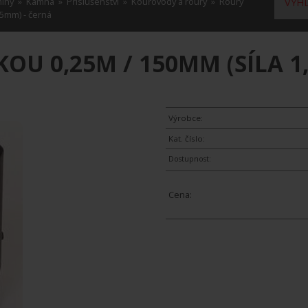
míny
»
Kamna
»
Příslušenství
»
Kouřovody a roury
»
Roury
VYHL
,5mm) - černá
OU 0,25M / 150MM (SÍLA 1
Výrobce:
Kat. číslo:
Dostupnost:
Cena: