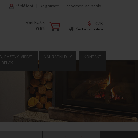
Přihlášení
|
Registrace
|
Zapomenuté heslo
Váš košík
CZK
0 Kč
Česká republika
, BAZÉNY, VÍŘIVÉ
NÁHRADNÍ DÍLY
KONTAKT
, RELAX