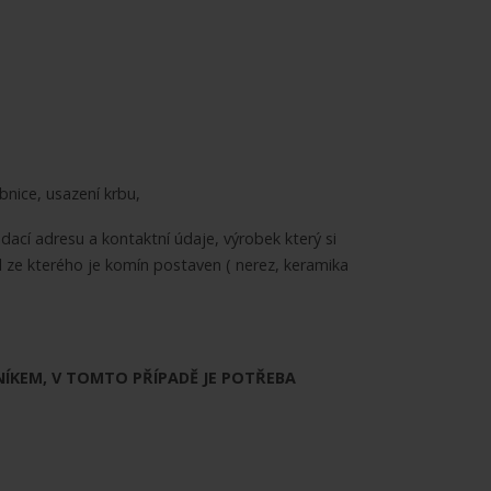
nice, usazení krbu,
cí adresu a kontaktní údaje, výrobek který si
 ze kterého je komín postaven ( nerez, keramika
KEM, V TOMTO PŘÍPADĚ JE POTŘEBA