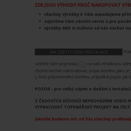
ZDE JSOU VÝHODY PROČ NAKUPOVAT VÝRO
všechny výrobky k Vám expedujeme pří
zajistíme Vám záruční servis a pro pozár
výrobky ABX si můžete od nás nechat n
Poku
JAK ZJISTIT CENU INSTALACE
zašlete nám poptávku
na naši emailovou adr
chcete nechat nainstalovat, popis komínu jako je
), foto připraveného komínu, případně popis jak 
POZOR - pro velký zájem o dodání s instalací,
Z ČASOVÝCH DŮVODŮ NEPROVÁDÍME VODO-IN
VYPRACOVAT TOPENÁŘSKÝ PROJEKT NA CELÝ 
Jakmile budeme mít od Vás všechny podklady