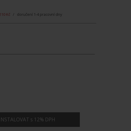
210 Kč
/ doručení 1-4 pracovní dny
INSTALOVAT s 12% DPH