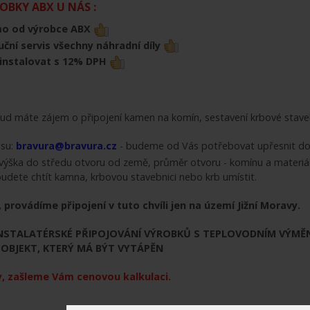
BKY ABX U NÁS :
mo od výrobce ABX
uční servis všechny náhradní díly
ainstalovat s 12% DPH
d máte zájem o připojení kamen na komín, sestavení krbové staveb
esu:
bravura@bravura.cz
- budeme od Vás potřebovat upřesnit doda
 výška do středu otvoru od země, průměr otvoru - komínu a materiál
budete chtít kamna, krbovou stavebnici nebo krb umístit.
 provádíme připojení v tuto chvíli jen na území Jižní Moravy.
STALATÉRSKÉ PŘIPOJOVÁNÍ VÝROBKŮ S TEPLOVODNÍM VÝMĚNÍ
OBJEKT, KTERÝ MÁ BÝT VYTÁPĚN
, zašleme Vám cenovou kalkulaci.