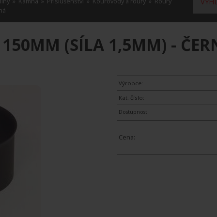
míny
»
Kamna
»
Příslušenství
»
Kouřovody a roury
»
Roury
VYHL
ná
150MM (SÍLA 1,5MM) - ČER
Výrobce:
Kat. číslo:
Dostupnost:
Cena: