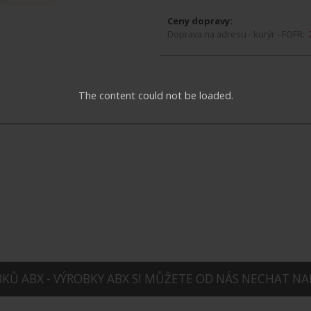
Ceny dopravy:
Doprava na adresu - kurýr - FOFR:
The content could not be loaded.
Ů ABX - VÝROBKY ABX SI MŮŽETE OD NÁS NECHAT NA