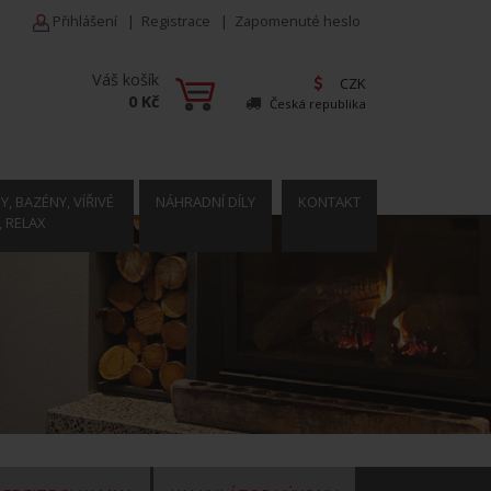
Přihlášení
|
Registrace
|
Zapomenuté heslo
Váš košík
CZK
0 Kč
Česká republika
, BAZÉNY, VÍŘIVÉ
NÁHRADNÍ DÍLY
KONTAKT
, RELAX