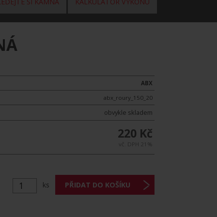
EDEJTE SI KAMNA
KALKULÁTOR VÝKONU
NÁ
ABX
abx_roury_150_20
obvykle skladem
220 Kč
vč. DPH 21%
ks