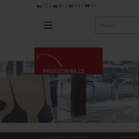
CZ
|
SK
|
EN
|
DE