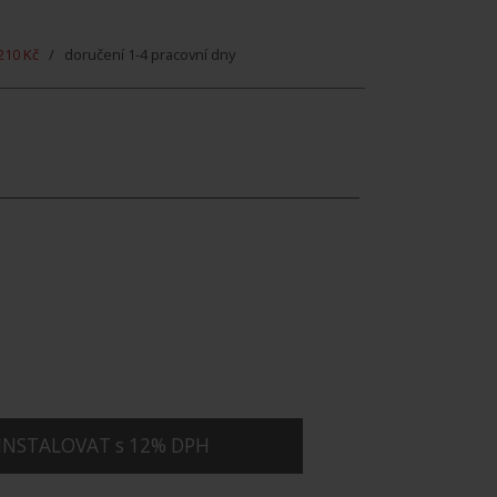
210 Kč
/ doručení 1-4 pracovní dny
INSTALOVAT s 12% DPH