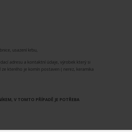
nice, usazení krbu,
cí adresu a kontaktní údaje, výrobek který si
 ze kterého je komín postaven ( nerez, keramika
KEM, V TOMTO PŘÍPADĚ JE POTŘEBA