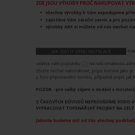
ZDE JSOU VÝHODY PROČ NAKUPOVAT VÝRO
všechny výrobky k Vám expedujeme pří
zajistíme Vám záruční servis a pro pozár
výrobky ABX si můžete od nás nechat n
Poku
JAK ZJISTIT CENU INSTALACE
zašlete nám poptávku
na naši emailovou adr
chcete nechat nainstalovat, popis komínu jako je
), foto připraveného komínu, případně popis jak 
POZOR - pro velký zájem o dodání s instalací,
Z ČASOVÝCH DŮVODŮ NEPROVÁDÍME VODO-IN
VYPRACOVAT TOPENÁŘSKÝ PROJEKT NA CELÝ 
Jakmile budeme mít od Vás všechny podklady