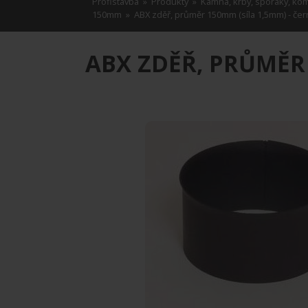
Profistavba
»
Produkty
»
Kamna, krby, sporáky, ko
150mm
» ABX zděř, průměr 150mm (síla 1,5mm) - čer
ABX ZDĚŘ, PRŮMĚR 