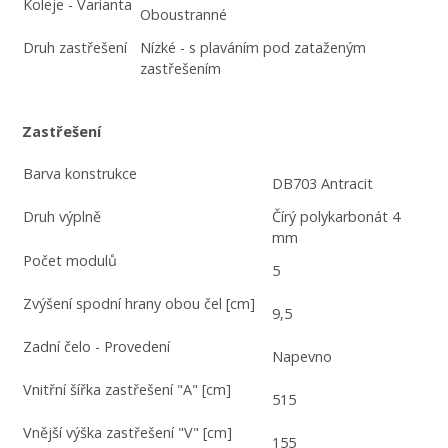
Koleje - Varianta
Oboustranné
Druh zastřešení
Nízké - s plaváním pod zataženým
zastřešením
Zastřešení
Barva konstrukce
DB703 Antracit
Druh výplně
Čírý polykarbonát 4
mm
Počet modulů
5
Zvýšení spodní hrany obou čel [cm]
9,5
Zadní čelo - Provedení
Napevno
Vnitřní šířka zastřešení "A" [cm]
515
Vnější výška zastřešení "V" [cm]
155