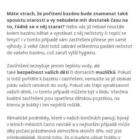
Máte strach, že pořízení bazénu bude znamenat také
spoustu starostí a vy nebudete mít dostatek času na
to, řádně se o něj starat?
Nebo vás již nebaví neustále
kolem bazénu běhat a vyndávat z něj nečistoty či topící se
hmyz? I v tomto případě vám zastřešení přinese jen samé
výhody. Z velké části totiž zabrání veškerému padání nečistot
do vašeho bazénu, což zaručí vyšší hygienu.
Zastřešení nezvyšuje jenom teplotu vody, ale
také
bezpečnost
vašich dětí
či domácích
mazlíčků
. Pokud
si totiž pořídíte k bazénu i zastřešení, nemusíte se již obávat
pádu vašich ratolestí do vody. Pokud vás trápí vynalézavost
vašich dítek, i v tomto případě můžete být v klidu. Všechna
kvalitní zastřešení jsou opatřena dětskou pojistkou, na
kterou je krátký i ten největší rošťák.
Klimatické podmínky, které v našich končinách panují, bývají
v letních měsících často nestálé a v nejhorším případě může
díky počasí prázdninová atmosféra skončit dřív, než jste
předpokládali. Kromě toho, že si budete užívat hrátky v