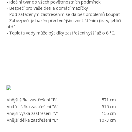
- Ideální tvar do všech povětrnostních podmínek
- Bezpečí pro vaše děti a domácí mazlíčky
- Pod zataženým zastřešením se dá bez problémů koupat
- Zabezpečuje bazén před vnějším znečištěním (listy, jehličí
atd.)
- Teplota vody může být díky zastřešení vyšší až o 8 °C.
Vnější šířka zastřešení "B"
571 cm
Vnitřní šířka zastřešení "A"
515 cm
Vnější výška zastřešení "V"
155 cm
Vnější délka zastřešení "E"
1073 cm