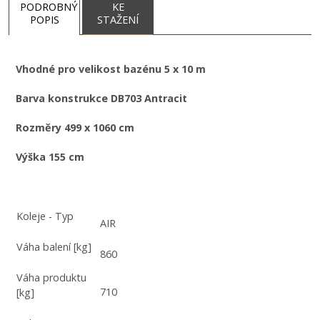
PODROBNÝ
KE
POPIS
STAŽENÍ
Vhodné pro velikost bazénu 5 x 10 m
Barva konstrukce DB703 Antracit
Rozměry 499 x 1060 cm
Výška 155 cm
Koleje - Typ
AIR
Váha balení [kg]
860
Váha produktu
710
[kg]