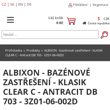
CZ
|
SK
|
EN
|
DE
Přihlášení
|
Registrace
Váš košík
CZK
0 Kč
Česká republika
Profistavba
»
Produkty
» ALBIXON - bazénové zastřešení - KLASIK
CLEAR C - Antracit DB 703 - 3Z01-06-002D
ALBIXON - BAZÉNOVÉ
ZASTŘEŠENÍ - KLASIK
CLEAR C - ANTRACIT DB
703 - 3Z01-06-002D