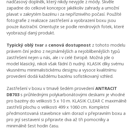
nadčasový doplněk, který nikdy nevyjde z módy. Skvěle
zapadne do celkové koncepce jakékoliv zahrady a umožní
plavat v zakrytém bazénu i za nepříznivého počasí. Použíté
fotografie z realizace zastřešení a vyobrazení boxu jsou
pouze ilustrační. Orientujte se podle rendrových fotek, které
vyobrazují daný produkt.
Typický oblý tvar
a
cenová dostupnost
z tohoto modelu
právem činí jedno z nejznámějších a nejoblíbenějších typů
zastřešení nejen u nás, ale i v celé Evropě. Možná jde o
model klasický, nikoli však fádní či nudný. KLASIK díky svému
vkusnému minimalistickému designu a vysoce kvalitnímu
provedení dodá každému bazénu sofistikovaný vzhled.
Zastřešení v boxu v tmavě šedém provedení
ANTRACIT
DB703
s průhlednými polykarbonátovými deskami je vhodné
pro bazény do velikosti 5 x 10 m. KLASIK CLEAR C maximálně
zastřeší plochu o velikosti 499 x 1060 cm. Kompletní
předmontovaná stavebnice vám dorazí v přepravním boxu a
pro její sestavení si připravte dva až tři pomocníky a
minimálně šest hodin času.