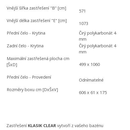
Vnější šířka zastřešení "B" [cm]
571
Vnější délka zastřešení "E" [cm]
1073
Přední čelo - Krytina
Čirý polykarbonát 4
mm
Zadní čelo - Krytina
Čírý polykarbonát 4
mm
Maximální zastřešená plocha cm
499 x 1060
[ŠxD]
Přední čelo - Provedení
Odnímatelné
Rozměry boxu cm [DxŠxV]
606 x 61 x 175
Zastřešení
KLASIK CLEAR
vytvoří z vašeho bazénu