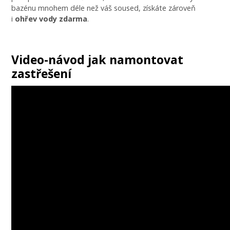
bazénu mnohem déle než váš soused, získáte zároveň
i
ohřev vody zdarma
.
Video-návod jak namontovat
zastřešení