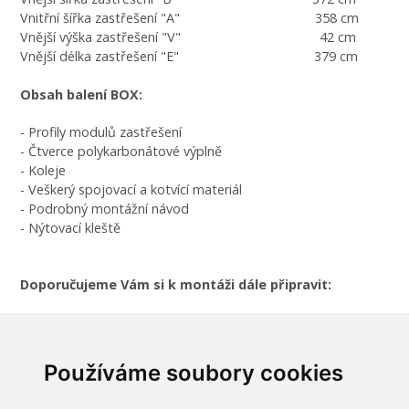
Vnitřní šířka zastřešení "A" 358 cm
Vnější výška zastřešení "V" 42 cm
Vnější délka zastřešení "E" 379 cm
Obsah balení BOX:
- Profily modulů zastřešení
- Čtverce polykarbonátové výplně
- Koleje
- Veškerý spojovací a kotvící materiál
- Podrobný montážní návod
- Nýtovací kleště
Doporučujeme Vám si k montáži dále připravit:
- Elektrické nýtovací kleště
- Vrtačku
- Gumové kladívko
Používáme soubory cookies