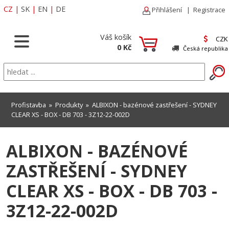
CZ
|
SK
|
EN
|
DE
Přihlášení
|
Registrace
Váš košík
CZK
0 Kč
Česká republika
Profistavba
»
Produkty
» ALBIXON - bazénové zastřešení - SYDNEY
CLEAR XS - BOX - DB 703 - 3Z12-22-002D
ALBIXON - BAZÉNOVÉ
ZASTŘEŠENÍ - SYDNEY
CLEAR XS - BOX - DB 703 -
3Z12-22-002D