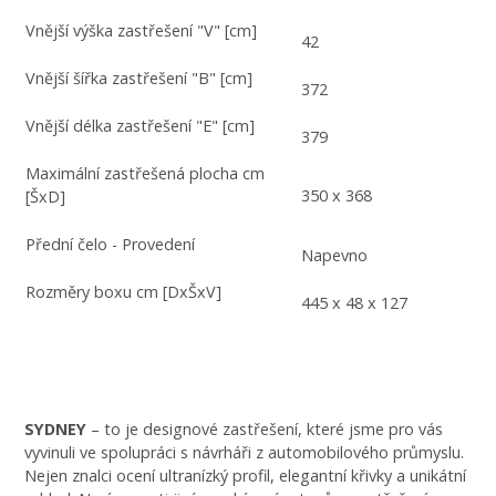
Vnější výška zastřešení "V" [cm]
42
Vnější šířka zastřešení "B" [cm]
372
Vnější délka zastřešení "E" [cm]
379
Maximální zastřešená plocha cm
350 x 368
[ŠxD]
Přední čelo - Provedení
Napevno
Rozměry boxu cm [DxŠxV]
445 x 48 x 127
SYDNEY
– to je designové zastřešení, které jsme pro vás
vyvinuli ve spolupráci s návrháři z automobilového průmyslu.
Nejen znalci ocení ultranízký profil, elegantní křivky a unikátní