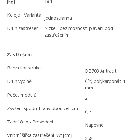
184
[kg]
Koleje - Varianta
Jednostranná
Druh zastřešení
Nízké - bez možnosti plavání pod
zastřešením
Zastřešení
Barva konstrukce
DB703 Antracit
Druh výplně
Čírý polykarbonát 4
mm
Počet modulů
2
Zvýšení spodní hrany obou čel [cm]
6,7
Zadní čelo - Provedení
Napevno
Vnitřní šířka zastřešení "A" [cm]
358