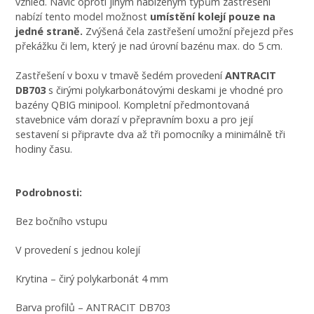
vzhled. Navíc oproti jiným nabízeným typům zastřešení
nabízí tento model možnost
umístění kolejí pouze na
jedné straně.
Zvýšená čela zastřešení umožní přejezd přes
překážku či lem, který je nad úrovní bazénu max. do 5 cm.
Zastřešení v boxu v tmavě šedém provedení
ANTRACIT
DB703
s čirými polykarbonátovými deskami je vhodné pro
bazény QBIG minipool. Kompletní předmontovaná
stavebnice vám dorazí v přepravním boxu a pro její
sestavení si připravte dva až tři pomocníky a minimálně tři
hodiny času.
Podrobnosti:
Bez bočního vstupu
V provedení s jednou kolejí
Krytina – čirý polykarbonát 4 mm
Barva profilů – ANTRACIT DB703