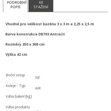
PODROBNÝ
KE
POPIS
STAŽENÍ
Vhodné pro velikost bazénu 3 x 3 m a 2,25 x 2,5 m
Barva konstrukce DB703 Antracit
Rozměry 350 x 368 cm
Výška 42 cm
Boční vstup
NE
Koleje - Typ
AIR
Váha balení [kg]
Váha produktu