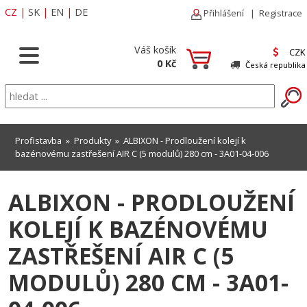
CZ
|
SK
|
EN
|
DE
Přihlášení
|
Registrace
Váš košík
CZK
0 Kč
Česká republika
Profistavba
»
Produkty
» ALBIXON - Prodloužení kolejí k
bazénovému zastřešení AIR C (5 modulů) 280 cm - 3A01-04-006
ALBIXON - PRODLOUŽENÍ
KOLEJÍ K BAZÉNOVÉMU
ZASTŘEŠENÍ AIR C (5
MODULŮ) 280 CM - 3A01-