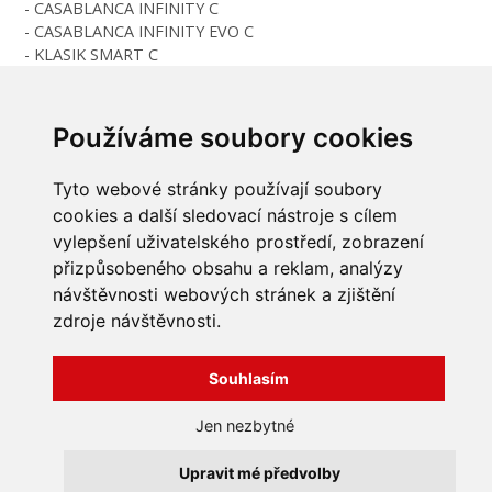
- CASABLANCA INFINITY C
- CASABLANCA INFINITY EVO C
- KLASIK SMART C
Dodací doba je dle výrobních kapacit cca 14 dní. Pokud
prodloužení objednáváte spolu s boxem, bude dodáno
Používáme soubory cookies
společně.
Tyto webové stránky používají soubory
cookies a další sledovací nástroje s cílem
vylepšení uživatelského prostředí, zobrazení
INFORMACE
přizpůsobeného obsahu a reklam, analýzy
návštěvnosti webových stránek a zjištění
Obchodní podmínky
zdroje návštěvnosti.
Zpracování a ochrana
osobních údajů
Všechna práva vyhrazena
Bravura s.r.o. © 2026
Jak nakupovat
Souhlasím
O nás
profesionální webové stránky: triangl web
Kontakt
grafika: dwgd
Jen nezbytné
Reklamace, odstoupení od
smlouvy
Upravit mé předvolby